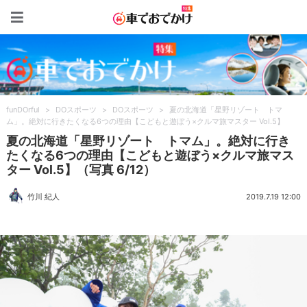
車でおでかけ特集
funDOrful
>
DOスポーツ
>
DOスポーツ
>
夏の北海道「星野リゾート トマ
ム」。絶対に行きたくなる6つの理由【こどもと遊ぼう×クルマ旅マスター Vol.5】
夏の北海道「星野リゾート トマム」。絶対に行き
たくなる6つの理由【こどもと遊ぼう×クルマ旅マス
ター Vol.5】（写真 6/12）
竹川 紀人
2019.7.19 12:00