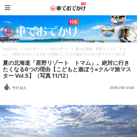
車でおでかけ特集
funDOrful
>
DOスポーツ
>
DOスポーツ
>
夏の北海道「星野リゾート トマ
ム」。絶対に行きたくなる6つの理由【こどもと遊ぼう×クルマ旅マスター Vol.5】
夏の北海道「星野リゾート トマム」。絶対に行き
たくなる6つの理由【こどもと遊ぼう×クルマ旅マス
ター Vol.5】（写真 11/12）
竹川 紀人
2019.7.19 12:00