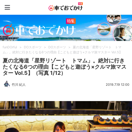
車でおでかけ特集
funDOrful
>
DOスポーツ
>
DOスポーツ
>
夏の北海道「星野リゾート トマ
ム」。絶対に行きたくなる6つの理由【こどもと遊ぼう×クルマ旅マスター Vol.5】
夏の北海道「星野リゾート トマム」。絶対に行き
たくなる6つの理由【こどもと遊ぼう×クルマ旅マス
ター Vol.5】（写真 1/12）
竹川 紀人
2019.7.19 12:00