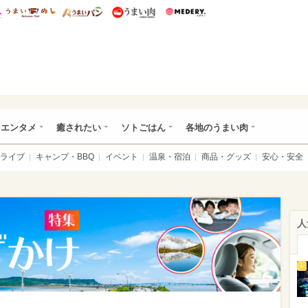
総研 ディズニー特集
mimot.
うまいめし
うまいパン
うまい肉
Medery.
おでかけ特集
・エンタメ
癒されたい
ソトごはん
各地のうまい肉
ライブ
キャンプ・BBQ
イベント
温泉・宿泊
商品・グッズ
安心・安全
人
1