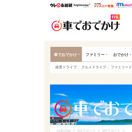
ウレぴあ総研
ハピママ*
ウレぴあ
車で
車でおでかけ
ファミリー
おでかけ
絶景ドライブ
グルメドライブ
ファミリード
>
>
>
funDOrful
DOスポーツ
DOスポーツ