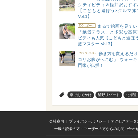
クティビティ＆軽井沢おすす
【こどもと遊ぼう×クルマ旅
Vol.1】
まるで絵画を見てい
DOスポーツ
「絶景テラス」と多彩な高原
ビティも人気【こどもと遊ぼう
旅マスター Vol.3】
歩き方を変えるだけ
カラダにいい
コリお腹がへこむ」 ウォーキ
門家が伝授！
>
車でおでかけ
星野リゾート
北海道
会社案内
プライバシーポリシー
アクセスデータ
一般の読者の方・ユーザーの方からのお問い合わ