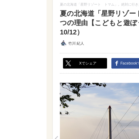
夏の北海道「星野リゾート トマム」。絶対に行きたく
夏の北海道「星野リゾー
つの理由【こどもと遊ぼう
10/12）
竹川 紀人
Xでシェア
Faceboo