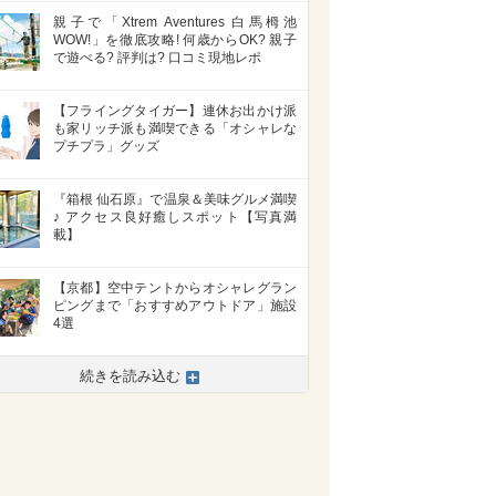
親子で「Xtrem Aventures 白馬栂池
WOW!」を徹底攻略! 何歳からOK? 親子
で遊べる? 評判は? 口コミ現地レポ
【フライングタイガー】連休お出かけ派
も家リッチ派も満喫できる「オシャレな
プチプラ」グッズ
『箱根 仙石原』で温泉＆美味グルメ満喫
♪ アクセス良好癒しスポット【写真満
載】
【京都】空中テントからオシャレグラン
ピングまで「おすすめアウトドア」施設
4選
続きを読み込む
>