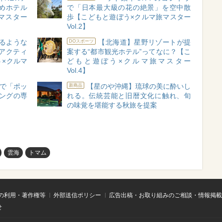
めホテル
で「日本最大級の花の絶景」を空中散
マスター
歩【こどもと遊ぼう×クルマ旅マスター
Vol.2】
るような
【北海道】星野リゾートが提
DOスポーツ
アクティ
案する“都市観光ホテル”ってなに？【こ
×クルマ
どもと遊ぼう×クルマ旅マスター
Vol.4】
で「ポッ
【星のや沖縄】琉球の美に酔いし
新商品
ングの専
れる。伝統芸能と旧暦文化に触れ、旬
の味覚を堪能する秋旅を提案
雲海
トマム
の利用・著作権等
外部送信ポリシー
広告出稿・お取り組みのご相談・情報掲載
せ