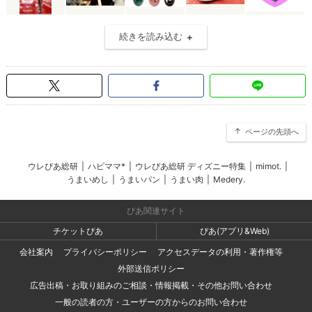
続きを読み込む
ページの先頭へ
ウレぴあ総研
|
ハピママ*
|
ウレぴあ総研 ディズニー特集
|
mimot.
|
うまいめし
|
うまいパン
|
うまい肉
|
Medery.
ぴあ関連サイト
チケットぴあ
ぴあ(アプリ&Web)
会社案内
プライバシーポリシー
アクセスデータの利用・著作権等
外部送信ポリシー
広告出稿・お取り組みのご相談・情報掲載・その他お問い合わせ
一般の読者の方・ユーザーの方からのお問い合わせ