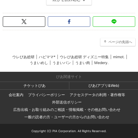
ページの先頭へ
ウレぴあ総研
|
ハピママ*
|
ウレぴあ総研 ディズニー特集
|
mimot.
|
うまいめし
|
うまいパン
|
うまい肉
|
Medery.
ぴあ関連サイト
チケットぴあ
ぴあ(アプリ&Web)
会社案内
プライバシーポリシー
アクセスデータの利用・著作権等
外部送信ポリシー
広告出稿・お取り組みのご相談・情報掲載・その他お問い合わせ
一般の読者の方・ユーザーの方からのお問い合わせ
Copyright (C) PIA Corporation. All Rights Reserved.