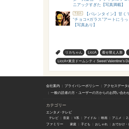
ニアックすぎた【写真満載】
【バレンタイン】甘くて
予想外
“チョコ×ガラス”アートにう
【写真あり】
>
リカちゃん
LiccA
着せ替え人形
LiccA×東京ドームシティ Sweet Valentine’s Da
会社案内
プライバシーポリシー
アクセスデータ
一般の読者の方・ユーザーの方からのお問い合わ
カテゴリー
エンタメ･テレビ
テレビ
音楽
V系
アイドル
映画
アニメ
2
ファミリー
家庭
子ども
おしゃれ
おでかけ・