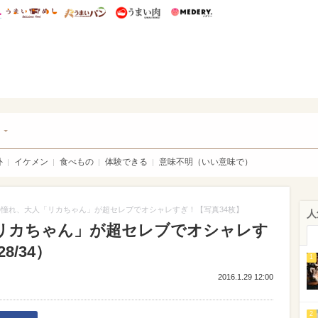
総研 ディズニー特集
mimot.
うまいめし
うまいパン
うまい肉
Medery.
チケ
ト
外
イケメン
食べもの
体験できる
意味不明（いい意味で）
憧れ、大人「リカちゃん」が超セレブでオシャレすぎ！【写真34枚】
人
リカちゃん」が超セレブでオシャレす
8/34）
1
2016.1.29 12:00
2