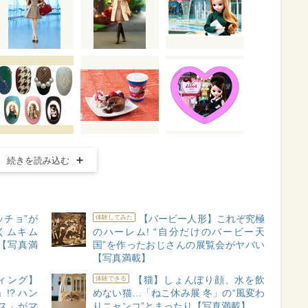
続きを読み込む
ッチョ”が
【バービー人形】これぞ究極
体験してみた
くムキム
のハーレム! “自分だけのバービー天
【写真満
国”を作ったおじさんの展覧会がヤバい
【写真満載】
ィング】
【猫】しょんぼり顔、水を飲
体験できる
!? ハン
めない猫…「ねこ休み展 冬」の“風変わ
ス」がマ
りニャンコ”とまったり【写真満載】