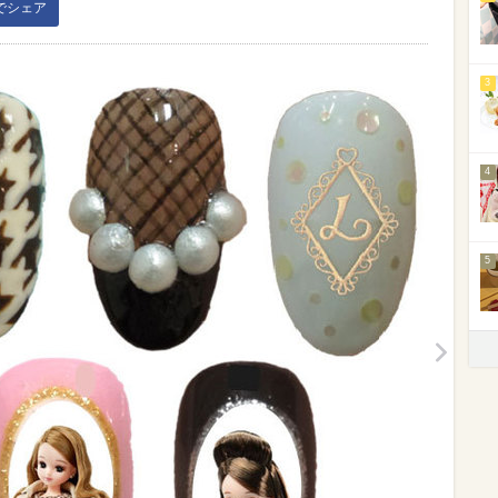
kでシェア
3
4
5