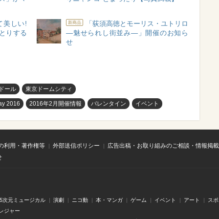
美しい!
「荻須高徳とモーリス・ユトリロ
新商品
っとりする
―魅せられし街並み―」開催のお知ら
せ
ドール
東京ドームシティ
y 2016
2016年2月開催情報
バレンタイン
イベント
の利用・著作権等
外部送信ポリシー
広告出稿・お取り組みのご相談・情報掲載
せ
.5次元ミュージカル
演劇
ニコ動
本・マンガ
ゲーム
イベント
アート
スポ
レジャー