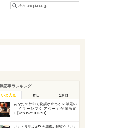
気記事ランキング
いま人気
昨日
1週間
あなたの行動で物語が変わる!? 話題の
「イマーシブシアター」が刺激的
♪【Venus of TOKYO】
パンチラ見放題!? 大興奮の展覧会「パン