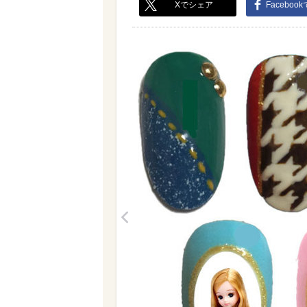
Xでシェア
Faceboo
<