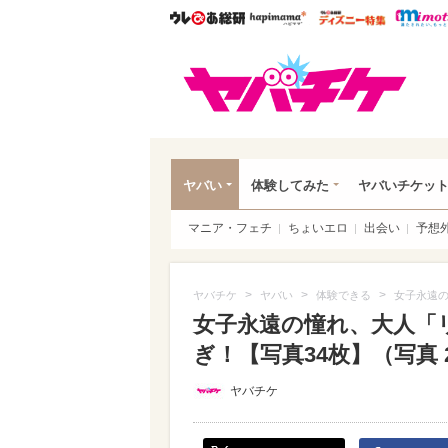
ウレぴあ総研
ハピママ*
ウレぴあ
ヤバ
ヤバい
体験してみた
ヤバいチケッ
マニア・フェチ
ちょいエロ
出会い
予想
>
>
>
ヤバチケ
ヤバい
体験できる
女子永遠の
女子永遠の憧れ、大人「
ぎ！【写真34枚】（写真 2
ヤバチケ