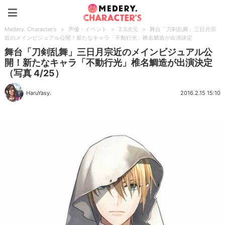
Medery. Character's
Medery. Character's
>
声優・イベント
>
2.5次元
>
舞台「刀剣乱舞」三日月宗
近のメインビジュアル公開！新たなキャラ「不動行光」椎名鯛造が出演決定
舞台「刀剣乱舞」三日月宗近のメインビジュアル公
開！新たなキャラ「不動行光」椎名鯛造が出演決定
（写真 4/25）
HaruYasy.
2016.2.15 15:10