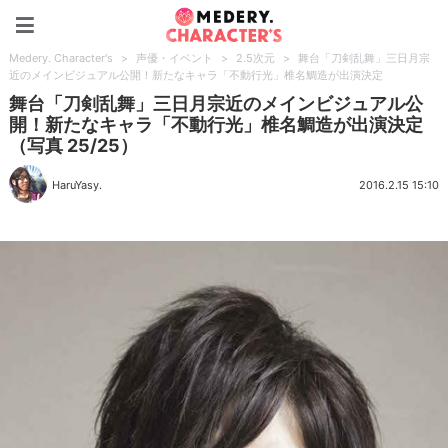
Medery. Character's
Medery. Character's
>
声優・イベント
>
2.5次元
>
舞台「刀剣乱舞」三日月宗
近のメインビジュアル公開！新たなキャラ「不動行光」椎名鯛造が出演決定
舞台「刀剣乱舞」三日月宗近のメインビジュアル公
開！新たなキャラ「不動行光」椎名鯛造が出演決定
（写真 25/25）
HaruYasy.
2016.2.15 15:10