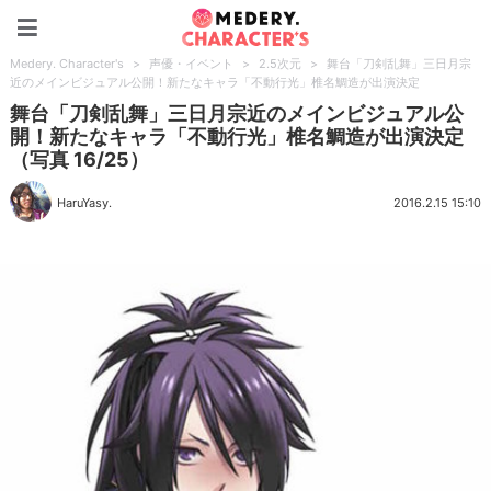
Medery. Character's
Medery. Character's
>
声優・イベント
>
2.5次元
>
舞台「刀剣乱舞」三日月宗
近のメインビジュアル公開！新たなキャラ「不動行光」椎名鯛造が出演決定
舞台「刀剣乱舞」三日月宗近のメインビジュアル公
開！新たなキャラ「不動行光」椎名鯛造が出演決定
（写真 16/25）
HaruYasy.
2016.2.15 15:10