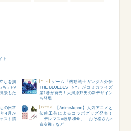
イト
人立ちを描
ゲーム『機動戦士ガンダム外伝
ゲーム
ち」PV
THE BLUEDESTINY』がコミカライズ
風景もた
第1巻が発売！大河原邦男の新デザイン
も登場
ちの日常
【AnimeJapan】人気アニメと
TVアニメ
6年4月か
伝統工芸によるコラボグッズ発表！
ャスト情
「デレマス×岐阜和傘」「おそ松さん×
京友禅」など