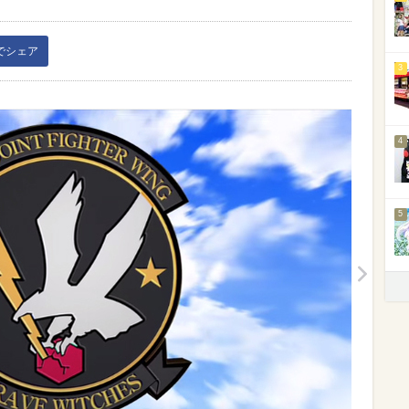
kでシェア
3
4
5