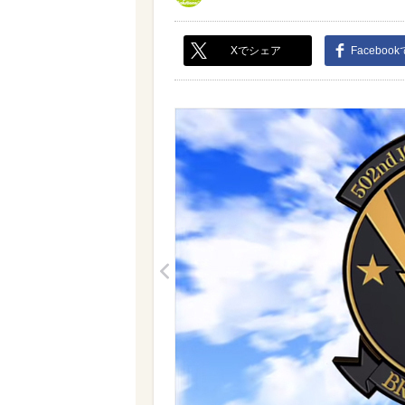
Xでシェア
Faceboo
<