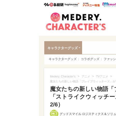
ウレぴあ総研
ハピママ*
ウレぴあ
Meder
キャラクターグッズ
キャラクターグッズ
コラボグッズ
ファッシ
>
>
>
Medery. Character's
アニメ
TVアニメ
魔女たちの新しい物語「ブレイブウィッチーズ」が
魔女たちの新しい物語「
「ストライクウィッチーズ
2/6）
グッドスマイル ロジスティクス＆ソリ