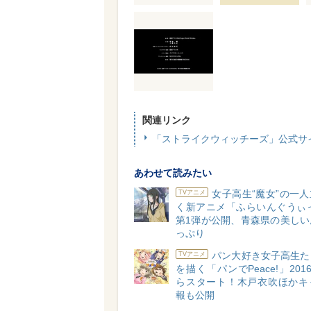
関連リンク
「ストライクウィッチーズ」公式サ
あわせて読みたい
女子高生“魔女”の一
TVアニメ
く新アニメ「ふらいんぐうぃっ
第1弾が公開、青森県の美しい
っぷり
パン大好き女子高生た
TVアニメ
を描く「パンでPeace!」201
らスタート！木戸衣吹ほかキ
報も公開