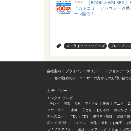
【BOOK☆WALKER】8
新商品
「カドコミ」アカウント連携
ーン開催！
>
ストライクウィッチーズ
ブレイブウ
会社案内
プライバシーポリシー
アクセスデータ
一般の読者の方・ユーザーの方からのお問い合わ
カテゴリー
エンタメ･テレビ
テレビ
音楽
V系
アイドル
映画
アニメ
2
ファミリー
家庭
子ども
おしゃれ
おでかけ・
ディズニー
TDL
TDS
裏ワザ・攻略
混雑予想
グルメ･料理
スイーツ
食品
飲料
お菓子
お
ライフスタイル
生活・ライフハック
お金
おで