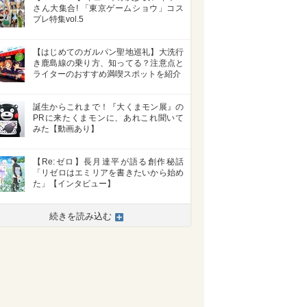
さん大集合! 「東京ゲームショウ」コス
プレ特集vol.5
【はじめてのガルパン聖地巡礼】大洗行
き鹿島線の乗り方、知ってる？注意点と
ライターのおすすめ満喫スポットを紹介
誕生からこれまで！『大くまモン展』の
PRに来たくまモンに、あれこれ聞いて
みた【動画あり】
【Re:ゼロ】長月達平が語る創作秘話
「リゼロはエミリアを書きたいから始め
た」【インタビュー】
>
続きを読み込む