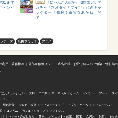
/31まで
『にゃんこ大戦争』期間限定レア
新商品
キャンペ
ガチャ「超激ダイナマイツ」に新キャ
ラクター「鉄腕！東雲寺あかね」登
場！
ィッチーズ
島田フミカネ
アニメ
の利用・著作権等
外部送信ポリシー
広告出稿・お取り組みのご相談・情報掲載
せ
.5次元ミュージカル
演劇
ニコ動
本・マンガ
ゲーム
イベント
アート
スポ
レジャー
混雑対策
テレビ・映画
ディズニーグッズ
アプリ・ゲーム
ディズニーパス
酒
コンビニ
カフェ・ショップ
ファミレス
かけ
マナー・身だしなみ
節約
ダイエット・健康
家電
文房具
雑貨
キッチ