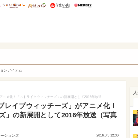
総研 ディズニー特集
mimot.
うまいめし
うまいパン
うまい肉
Medery.
y. Character's
ョンアイテム
人
アニメ化！「ストライクウィッチーズ」の新展開として2016年放送
ブレイブウィッチーズ」がアニメ化！
1
」の新展開として2016年放送（写真
ューションズ
2016.3.3 12:30
2