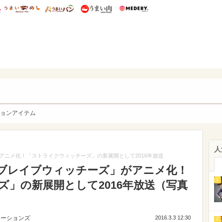
総研 ディズニー特集
mimot.
うまいめし
うまいパン
うまい肉
Medery.
y. Character's
ョンアイテム
人
アニメ化！「ストライクウィッチーズ」の新展開として2016年放送
ブレイブウィッチーズ」がアニメ化！
1
」の新展開として2016年放送（写真
ューションズ
2016.3.3 12:30
2