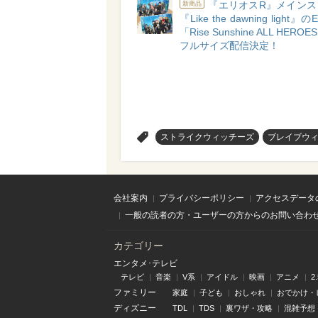
『エリオスR』メインス
新商品
『Like the dawning light
「Rise Sunshine ALL HEROE
フルサイズ配信決定！
>
ストライクウィッチーズ
ブレイブウ
会社案内
プライバシーポリシー
アクセスデータ
一般の読者の方・ユーザーの方からのお問い合わ
カテゴリー
エンタメ･テレビ
テレビ
音楽
V系
アイドル
映画
アニメ
2
ファミリー
家庭
子ども
おしゃれ
おでかけ・
ディズニー
TDL
TDS
裏ワザ・攻略
混雑予想