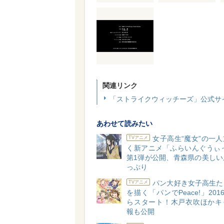
関連リンク
「ストライクウィッチーズ」公式サ
あわせて読みたい
女子高生“魔女”の一
TVアニメ
く新アニメ「ふらいんぐうぃっ
第1弾が公開、青森県の美しい
っぷり
パン大好き女子高生た
TVアニメ
を描く「パンでPeace!」201
らスタート！木戸衣吹ほかキ
報も公開