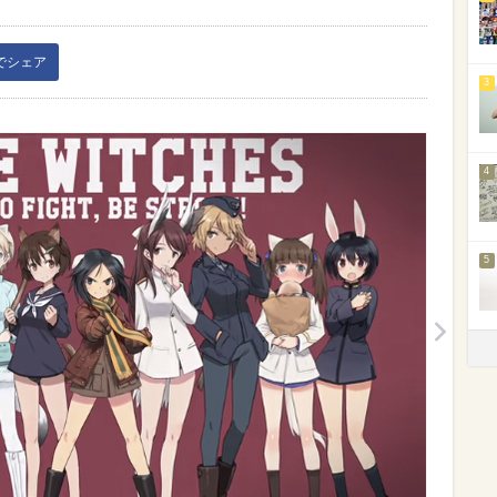
kでシェア
3
4
5