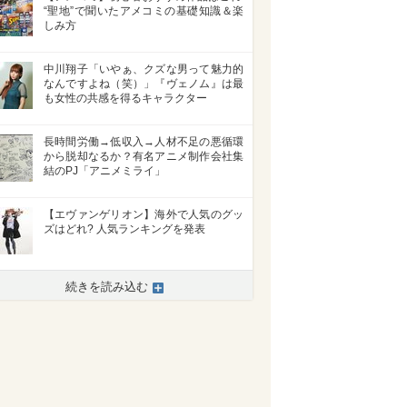
“聖地”で聞いたアメコミの基礎知識＆楽
しみ方
中川翔子「いやぁ、クズな男って魅力的
なんですよね（笑）」『ヴェノム』は最
も女性の共感を得るキャラクター
長時間労働→低収入→人材不足の悪循環
から脱却なるか？有名アニメ制作会社集
結のPJ「アニメミライ」
【エヴァンゲリオン】海外で人気のグッ
ズはどれ? 人気ランキングを発表
>
続きを読み込む