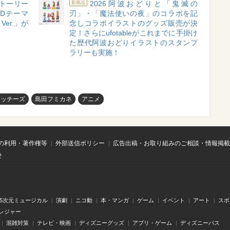
トーリー
2026阿波おどりと「鬼滅の
新商品
』のEDテーマ
刃」・「魔法使いの夜」のコラボを記
S Ver.」が
念しコラボイラストのグッズ販売が決
定！さらにufotableがこれまでに手掛け
た歴代阿波おどりイラストのスタンプ
ラリーも実施！
ィッチーズ
島田フミカネ
アニメ
の利用・著作権等
外部送信ポリシー
広告出稿・お取り組みのご相談・情報掲載
せ
.5次元ミュージカル
演劇
ニコ動
本・マンガ
ゲーム
イベント
アート
スポ
レジャー
混雑対策
テレビ・映画
ディズニーグッズ
アプリ・ゲーム
ディズニーパス