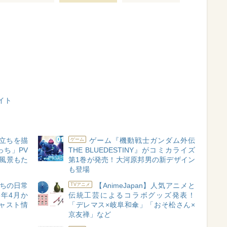
イト
人立ちを描
ゲーム『機動戦士ガンダム外伝
ゲーム
ち」PV
THE BLUEDESTINY』がコミカライズ
風景もた
第1巻が発売！大河原邦男の新デザイン
も登場
ちの日常
【AnimeJapan】人気アニメと
TVアニメ
6年4月か
伝統工芸によるコラボグッズ発表！
ャスト情
「デレマス×岐阜和傘」「おそ松さん×
京友禅」など