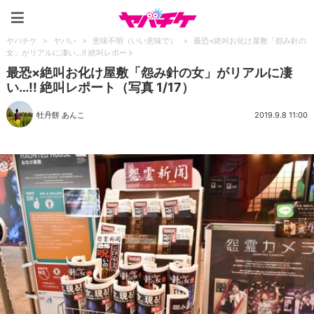
ヤバチケ
ヤバチケ
>
ヤバい
>
意味不明（いい意味で）
>
最恐×絶叫お化け屋敷「怨み針の
女」がリアルに凄い…!! 絶叫レポート
最恐×絶叫お化け屋敷「怨み針の女」がリアルに凄
い…!! 絶叫レポート（写真 1/17）
牡丹餅 あんこ
2019.9.8 11:00