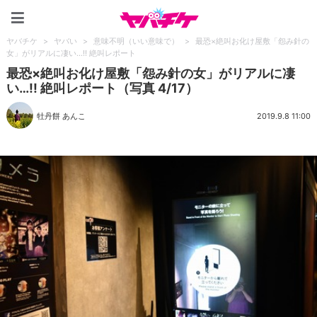
ヤバチケ
ヤバチケ
>
ヤバい
>
意味不明（いい意味で）
>
最恐×絶叫お化け屋敷「怨み針の
女」がリアルに凄い…!! 絶叫レポート
最恐×絶叫お化け屋敷「怨み針の女」がリアルに凄
い…!! 絶叫レポート（写真 4/17）
牡丹餅 あんこ
2019.9.8 11:00