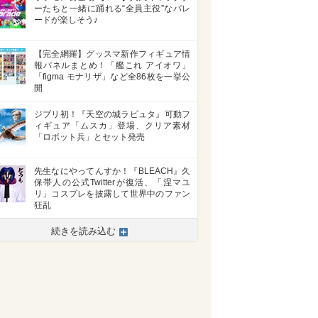
ーたちと一緒に踊れる“全員主役”なパレ
ードが楽しそう♪
【完全網羅】グッスマ新作フィギュア情
報パネルまとめ！「艦これ アイオワ」
「figma モナリザ」など全86枚を一挙公
開
ジブリ初！『天空の城ラピュタ』可動フ
ィギュア「ムスカ」登場、クリア素材
「ロボット兵」とセット発売
先生なにやってんすか！『BLEACH』久
保帯人の公式Twitterが復活、「涅マユ
>
リ」コスプレを披露して世界中のファン
狂乱
続きを読み込む