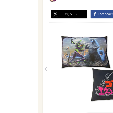
Xでシェア
Faceboo
<