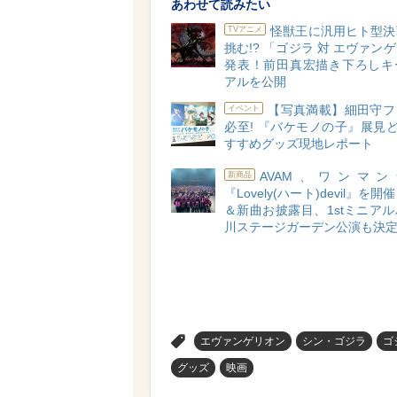
あわせて読みたい
怪獣王に汎用ヒト型決
TVアニメ
挑む!? 「ゴジラ 対 エヴァン
発表！前田真宏描き下ろしキ
アルを公開
【写真満載】細田守フ
イベント
必至! 『バケモノの子』展見
すすめグッズ現地レポート
AVAM、ワンマ
新商品
『Lovely(ハート)devil』を
＆新曲お披露目、1stミニア
川ステージガーデン公演も決
>
エヴァンゲリオン
シン・ゴジラ
ゴ
グッズ
映画