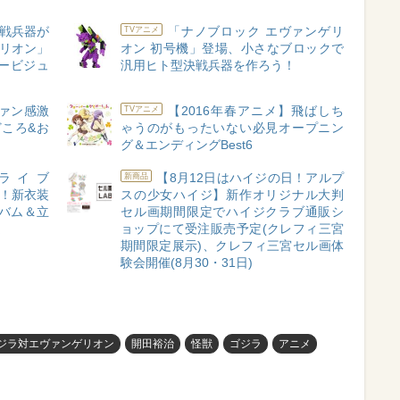
戦兵器が
「ナノブロック エヴァンゲリ
TVアニメ
ゲリオン」
オン 初号機」登場、小さなブロックで
ービジュ
汎用ヒト型決戦兵器を作ろう！
ァン感激
【2016年春アニメ】飛ばしち
TVアニメ
どころ&お
ゃうのがもったいない必見オープニン
グ＆エンディングBest6
ンライブ
【8月12日はハイジの日！アルプ
新商品
開催！新衣装
スの少女ハイジ】新作オリジナル大判
ルバム＆立
セル画期間限定でハイジクラブ通販シ
定
ョップにて受注販売予定(クレフィ三宮
期間限定展示)、クレフィ三宮セル画体
験会開催(8月30・31日)
ジラ対エヴァンゲリオン
開田裕治
怪獣
ゴジラ
アニメ