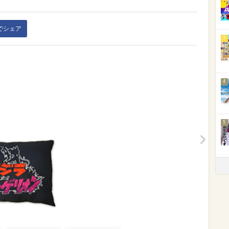
kでシェア
3
4
5