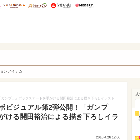
総研 ディズニー特集
mimot.
うまいめし
うまいパン
うまい肉
Medery.
y. Character's
ョンアイテム
人
「ガンプラ」ボックスアートを手がける開田裕治による描き下ろしイラスト
ボビジュアル第2弾公開！「ガンプ
1
がける開田裕治による描き下ろしイラ
2016.4.26 12:00
2