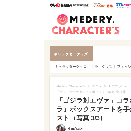
ウレぴあ総研
ハピママ*
ウレぴあ
Meder
キャラクターグッズ
キャラクターグッズ
コラボグッズ
ファッシ
>
>
>
Medery. Character's
アニメ
TVアニメ
「ゴジラ対エヴァ」コラボビジュアル第2弾公開！
「ゴジラ対エヴァ」コラ
ラ」ボックスアートを手
スト（写真 3/3）
HaruYasy.