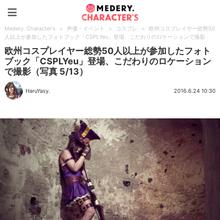
Medery. Character's
Medery. Character's
>
声優・イベント
>
コスプレ
>
欧州コスプレイヤー総勢50
人以上が参加したフォトブック「CSPLYeu」登場、こだわりのロケーションで撮影
欧州コスプレイヤー総勢50人以上が参加したフォト
ブック「CSPLYeu」登場、こだわりのロケーション
で撮影（写真 5/13）
HaruYasy.
2016.6.24 10:30