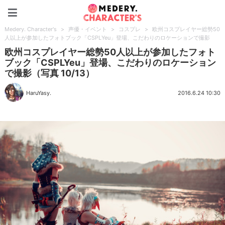
Medery. Character's
Medery. Character's
>
声優・イベント
>
コスプレ
>
欧州コスプレイヤー総勢50
人以上が参加したフォトブック「CSPLYeu」登場、こだわりのロケーションで撮影
欧州コスプレイヤー総勢50人以上が参加したフォト
ブック「CSPLYeu」登場、こだわりのロケーション
で撮影（写真 10/13）
HaruYasy.
2016.6.24 10:30