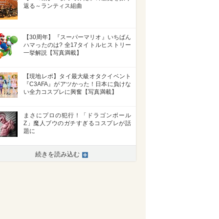
返る～ランティス組曲
【30周年】『スーパーマリオ』いちばん
ハマったのは? 全17タイトルヒストリー
一挙解説【写真満載】
【現地レポ】タイ最大級オタクイベント
『C3AFA』がアツかった！日本に負けな
い全力コスプレに興奮【写真満載】
まさにプロの犯行！「ドラゴンボール
Z」魔人ブウのガチすぎるコスプレが話
題に
続きを読み込む
>