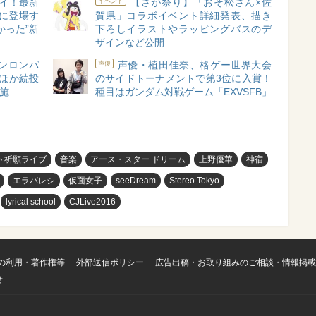
イ！最新
【さが祭り】「おそ松さん×佐
イベント
に登場す
賀県」コラボイベント詳細発表、描き
かった”新
下ろしイラストやラッピングバスのデ
ザインなど公開
ンロンパ
声優・植田佳奈、格ゲー世界大会
声優
ほか続投
のサイドトーナメントで第3位に入賞！
実施
種目はガンダム対戦ゲーム「EXVSFB」
ト祈願ライブ
音楽
アース・スター ドリーム
上野優華
神宿
エラバレシ
仮面女子
seeDream
Stereo Tokyo
lyrical school
CJLive2016
の利用・著作権等
外部送信ポリシー
広告出稿・お取り組みのご相談・情報掲載
せ