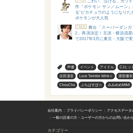
こわい、泣ける、カワイ
ゲーム
作『ポケモン サン／ムーン』
る“ピカチュウのようになりた
ポケモンが大人気
舞台「スーパーダンガ
2.5次元
2」再演決定！主演・横浜流星
で2017年3月に東京・大阪で
>
声優
イベント
アイドル
CJヒッ
吉田凜音
Luce Twinkle Wink☆
渡部優衣
ChouCho
ぷちぱすぽ☆
みみめめMIMI
会社案内
プライバシーポリシー
アクセスデータ
一般の読者の方・ユーザーの方からのお問い合わ
カテゴリー