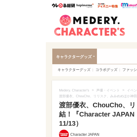
ウレぴあ総研
ハピママ*
ウレぴあ
Meder
キャラクターグッズ
キャラクターグッズ
コラボグッズ
ファッシ
>
>
Medery. Character's
声優・イベント
イベン
渡部優衣、ChouCho、リリスク、みみめめほか神田明神
渡部優衣、ChouCho
結！『Character J
11/13）
Character JAPAN