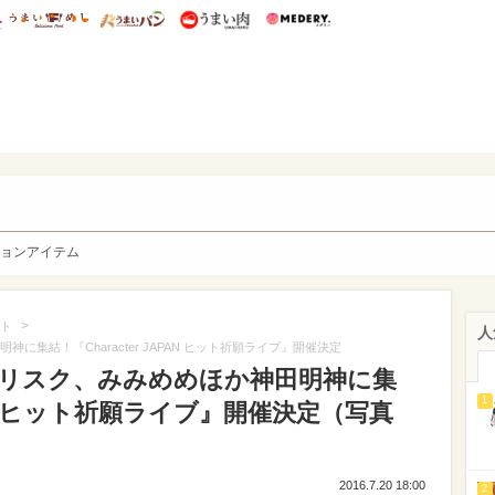
総研 ディズニー特集
mimot.
うまいめし
うまいパン
うまい肉
Medery.
y. Character's
ョンアイテム
>
ト
人
に集結！『Character JAPAN ヒット祈願ライブ』開催決定
、リリスク、みみめめほか神田明神に集
1
APAN ヒット祈願ライブ』開催決定（写真
2016.7.20 18:00
2