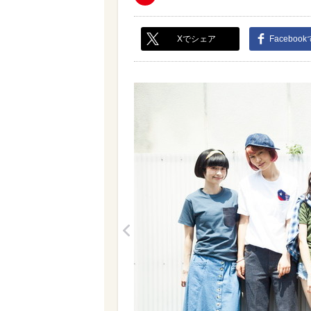
Xでシェア
Faceboo
<