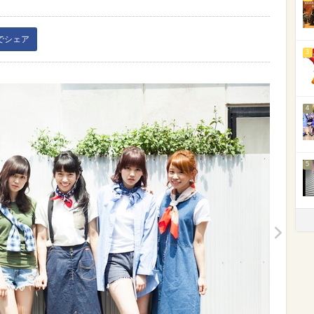
kでシェア
3
4
5