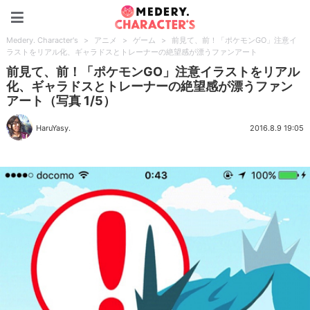
Medery. Character's
Medery. Character's
>
アニメ
>
ゲーム
>
前見て、前！「ポケモンGO」注意イ
ラストをリアル化、ギャラドスとトレーナーの絶望感が漂うファンアート
前見て、前！「ポケモンGO」注意イラストをリアル
化、ギャラドスとトレーナーの絶望感が漂うファン
アート（写真 1/5）
HaruYasy.
2016.8.9 19:05