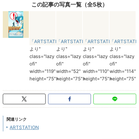
この記事の写真一覧（全5枚）
「ARTSTATION」
「ARTSTATION」
「ARTSTATION」
「ARTSTATI
より"
より"
より"
より"
class="lazy
class="lazy
class="lazy
class="lazy
ofi"
ofi"
ofi"
ofi"
width="119"
width="52"
width="110"
width="114"
height="75">
height="75">
height="75">
height="75">
関連リンク
ARTSTATION