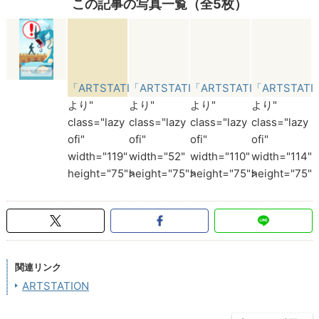
この記事の写真一覧（全5枚）
「ARTSTATION」
「ARTSTATION」
「ARTSTATION」
「ARTSTATI
より"
より"
より"
より"
class="lazy
class="lazy
class="lazy
class="lazy
ofi"
ofi"
ofi"
ofi"
width="119"
width="52"
width="110"
width="114"
height="75">
height="75">
height="75">
height="75">
関連リンク
ARTSTATION