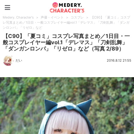
Medery. Character's
Medery. Character's
>
声優・イベント
>
コスプレ
>
【C90】「夏コミ」コスプ
レ写真まとめ／1日目・一般コスプレイヤー編vol.1「デレマス」「刀剣乱舞」「ダンガ
ンロンパ」「リゼロ」など
【C90】「夏コミ」コスプレ写真まとめ／1日目・一
般コスプレイヤー編vol.1「デレマス」「刀剣乱舞」
「ダンガンロンパ」「リゼロ」など（写真 2/89）
だい
2016.8.12 21:55