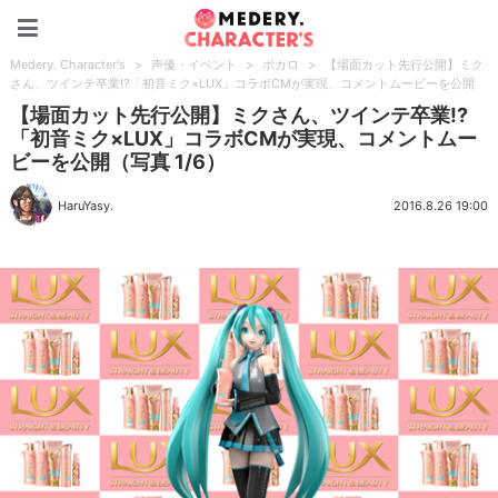
Medery. Character's
Medery. Character's
>
声優・イベント
>
ボカロ
>
【場面カット先行公開】ミク
さん、ツインテ卒業!?「初音ミク×LUX」コラボCMが実現、コメントムービーを公開
【場面カット先行公開】ミクさん、ツインテ卒業!?
「初音ミク×LUX」コラボCMが実現、コメントムー
ビーを公開（写真 1/6）
HaruYasy.
2016.8.26 19:00