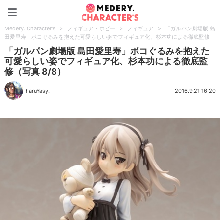
Medery. Character's
Medery. Character's
>
フィギュア・ホビー
>
フィギュア
>
「ガルパン劇場版 島
田愛里寿」ボコぐるみを抱えた可愛らしい姿でフィギュア化、杉本功による徹底監修
「ガルパン劇場版 島田愛里寿」ボコぐるみを抱えた
可愛らしい姿でフィギュア化、杉本功による徹底監
修（写真 8/8）
haruYasy.
2016.9.21 16:20