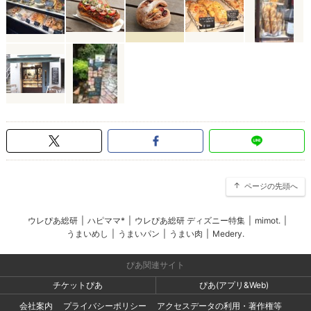
ページの先頭へ
ウレぴあ総研
|
ハピママ*
|
ウレぴあ総研 ディズニー特集
|
mimot.
|
うまいめし
|
うまいパン
|
うまい肉
|
Medery.
ぴあ関連サイト
チケットぴあ
ぴあ(アプリ&Web)
会社案内
プライバシーポリシー
アクセスデータの利用・著作権等