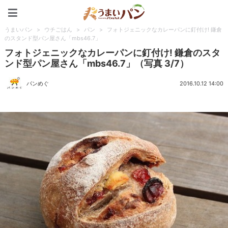
うまいパン
うまいパン
>
ウチごはん
>
パン
>
フォトジェニックなカレーパンに釘付け! 鎌倉
のスタンド型パン屋さん「mbs46.7」
フォトジェニックなカレーパンに釘付け! 鎌倉のスタ
ンド型パン屋さん「mbs46.7」（写真 3/7）
パンめぐ
2016.10.12 14:00