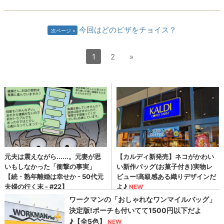
今回はどのピザをチョイス？
次ページ
1
2
»