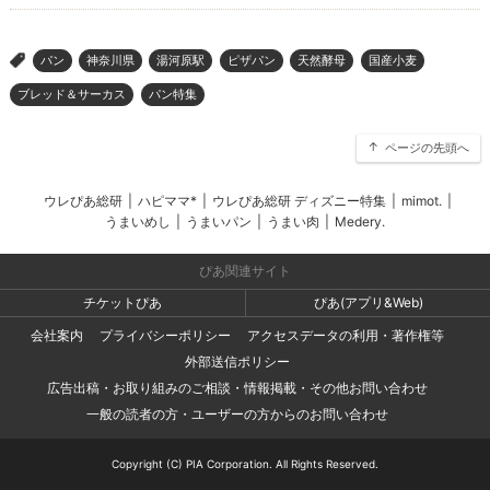
パン
神奈川県
湯河原駅
ピザパン
天然酵母
国産小麦
>
ブレッド＆サーカス
パン特集
ページの先頭へ
ウレぴあ総研
|
ハピママ*
|
ウレぴあ総研 ディズニー特集
|
mimot.
|
うまいめし
|
うまいパン
|
うまい肉
|
Medery.
ぴあ関連サイト
チケットぴあ
ぴあ(アプリ&Web)
会社案内
プライバシーポリシー
アクセスデータの利用・著作権等
外部送信ポリシー
広告出稿・お取り組みのご相談・情報掲載・その他お問い合わせ
一般の読者の方・ユーザーの方からのお問い合わせ
Copyright (C) PIA Corporation. All Rights Reserved.