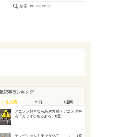
気記事ランキング
いま人気
昨日
1週間
アニソン好きなら絶対共感!? アニオタ特
有「カラオケあるある」8選
テレビちゃんも美少女化!? 「ニコニコ超