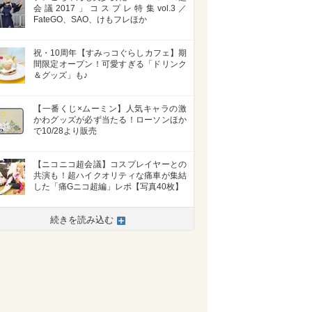
会議2017」コスプレ特集vol.3／
FateGO、SAO、けもフレほか
祝・10周年【すみっコぐらしカフェ】期
間限定オープン！可愛すぎる「ドリンク
＆グッズ」も♪
【一番くじ×ムーミン】人気キャラの激
かわグッズが必ず当たる！ローソンほか
で10/28より販売
【ニコニコ超会議】コスプレイヤーとの
共演も！超ハイクオリティな痛車が集結
した「痛Gニコ超編」レポ【写真40枚】
続きを読み込む
>