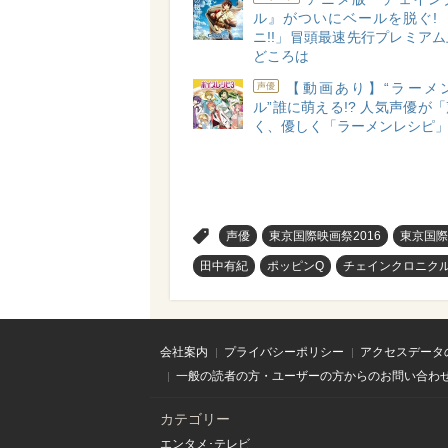
ル』がついにベールを脱ぐ! 「
ニ!!」冒頭最速先行プレミア
どころは
【動画あり】“ラーメ
声優
ル”誰に萌える!? 人気声優が
く、優しく「ラーメンレシピ」
>
声優
東京国際映画祭2016
東京国際
田中有紀
ポッピンQ
チェインクロニク
会社案内
プライバシーポリシー
アクセスデータ
一般の読者の方・ユーザーの方からのお問い合わ
カテゴリー
エンタメ･テレビ