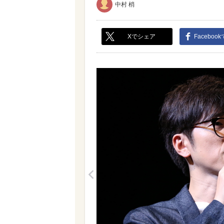
中村 梢
Xでシェア
Faceboo
<