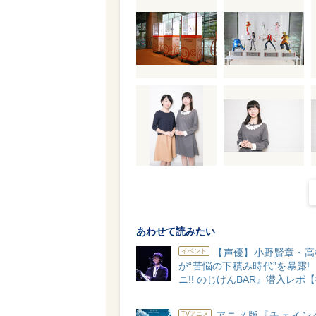
あわせて読みたい
【声優】小野賢章・高
イベント
が“苦悩の下積み時代”を暴露! 『
ニ!! のじけんBAR』潜入レポ
アニメ版『チェイン
TVアニメ