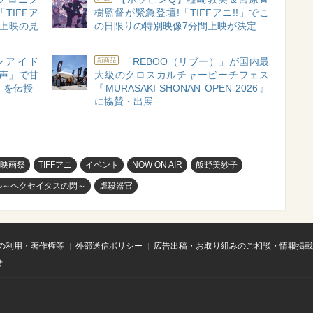
TIFFア
樹監督が緊急登壇!「TIFFアニ!!」でこ
ム上映の見
の日限りの特別映像7分間上映が決定
ンアイド
「REBOO（リブー）」が国内最
新商品
「声」で甘
大級のクロスカルチャービーチフェス
 を伝授
『MURASAKI SHONAN OPEN 2026』
に協賛・出展
映画祭
TIFFアニ
イベント
NOW ON AIR
飯野美紗子
ル～ヘクセイタスの閃～
虐殺器官
の利用・著作権等
外部送信ポリシー
広告出稿・お取り組みのご相談・情報掲載
せ