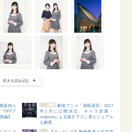
続きを読み込む
橋直純ら
劇場アニメ『虐殺器官』2017
映画アニメ
TIFFア
年2月に公開決定、キャラ原案・
【後編】
redjuiceによる描き下ろし新ビジュアル
も解禁
クロニク
【ポッピンQ】種崎敦美＆宮原直
声優