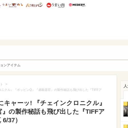
総研 ディズニー特集
mimot.
うまいめし
うまいパン
うまい肉
Medery.
y. Character's
ョンアイテム
>
ト
人
ロニクル』『ポッピンQ』『虐殺器官』の製作秘話も飛び出した『TIFFア
にキャーッ! 『チェインクロニクル』
1
』の製作秘話も飛び出した『TIFFア
6/37）
2