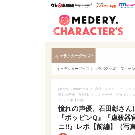
ウレぴあ総研
ハピママ*
ウレぴあ
Meder
キャラクターグッズ
キャラクターグッズ
コラボグッズ
ファッシ
>
>
Medery. Character's
声優・イベント
イベン
憧れの声優、石田彰さんにキャーッ! 『チェインク
ニ!!』レポ【前編】
憧れの声優、石田彰さん
『ポッピンQ』『虐殺器官
ニ!!』レポ【前編】（写真 