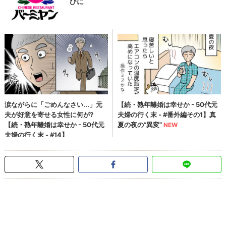
コスプレ
TGS2016
東京ゲームショウ
FF14
>
魔法少女まどか☆マギカ
初音ミク
イベント
レポート