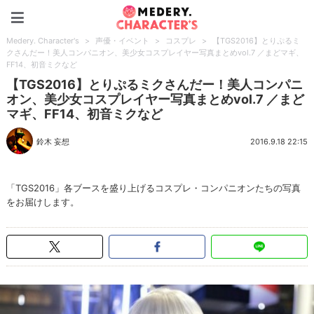
Medery. Character's
Medery. Character's
>
声優・イベント
>
コスプレ
>
【TGS2016】とりぷるミ
クさんだー！美人コンパニオン、美少女コスプレイヤー写真まとめvol.7 ／まどマギ、
FF14、初音ミクなど
【TGS2016】とりぷるミクさんだー！美人コンパニ
オン、美少女コスプレイヤー写真まとめvol.7 ／まど
マギ、FF14、初音ミクなど
鈴木 妄想
2016.9.18 22:15
「TGS2016」各ブースを盛り上げるコスプレ・コンパニオンたちの写真
をお届けします。