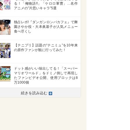
る！「俺物語!!」「ケロロ軍曹」…名作
アニメの”片思いキャラ”5選
独占レポ!『ダンガンロンパカフェ』で舞
園さやか役・大本眞基子が人気メニュー
食べ尽くし
【テニプリ】話題の“テニミュ”を10年来
の原作ファンが観に行ってみた！
ドット感がいい味出してる！「スーパー
マリオワールド」をドミノ倒しで再現し
たファンビデオ公開、使用ブロックは8
万1000個
続きを読み込む