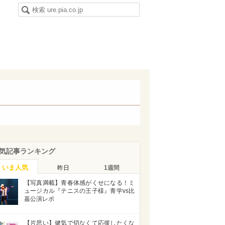
気記事ランキング
いま人気
昨日
1週間
【写真満載】青春体感がくせになる！ミ
ュージカル『テニスの王子様』青学vs比
嘉公演レポ
【片思い】健気で切なくて応援したくな