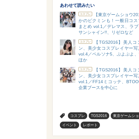
あわせて読みたい
【東京ゲームショウ20
コスプレ
かのピクミンも！一般日コス
まとめ vol.1／デレマス、ラ
サンシャイン!!、リゼロなど
【TGS2016】美人
コスプレ
ン、美少女コスプレイヤー写
vol.4／ペルソナ5、ぷよぷよ
ほか
【TGS2016】美人
コスプレ
ン、美少女コスプレイヤー写
vol.1／FF14ミコッテ、BTO
企業ブースを中心に
>
コスプレ
TGS2016
東京ゲームショ
イベント
レポート