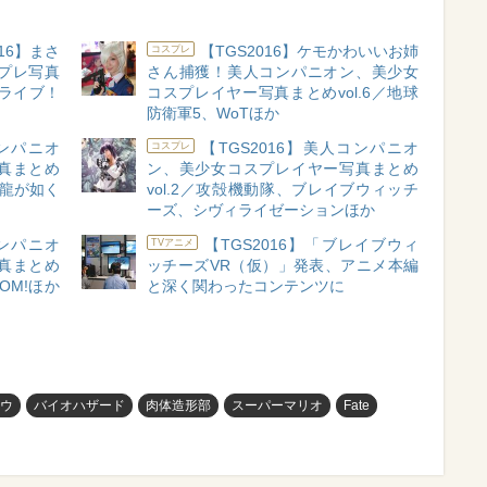
16】まさ
【TGS2016】ケモかわいいお姉
コスプレ
プレ写真
さん捕獲！美人コンパニオン、美少女
ブライブ！
コスプレイヤー写真まとめvol.6／地球
防衛軍5、WoTほか
コンパニオ
【TGS2016】美人コンパニオ
コスプレ
真まとめ
ン、美少女コスプレイヤー写真まとめ
、龍が如く
vol.2／攻殻機動隊、ブレイブウィッチ
ーズ、シヴィライゼーションほか
コンパニオ
【TGS2016】「ブレイブウィ
TVアニメ
真まとめ
ッチーズVR（仮）」発表、アニメ本編
OOM!ほか
と深く関わったコンテンツに
ウ
バイオハザード
肉体造形部
スーパーマリオ
Fate