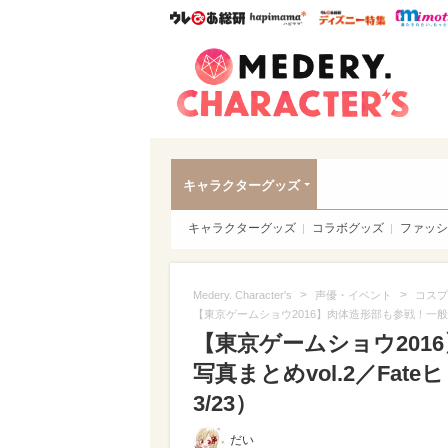
ウレぴあ総研
ハピママ*
ウレぴあ
Meder
キャラクターグッズ
キャラクターグッズ
コラボグッズ
ファッシ
>
>
Medery. Character's
声優・イベント
コスプ
【東京ゲームショウ2016】肉体造形部も参戦！一般日
【東京ゲームショウ201
写真まとめvol.2／Fa
3/23）
だい