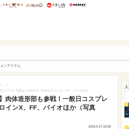
総研 ディズニー特集
mimot.
うまいめし
うまいパン
うまい肉
Medery.
y. Character's
ョンアイテム
>
レ
人
コスプレ写真まとめvol.2／FateヒロインX、FF、バイオほか
6】肉体造形部も参戦！一般日コスプレ
1
teヒロインX、FF、バイオほか（写真
2016.9.17 22:00
2