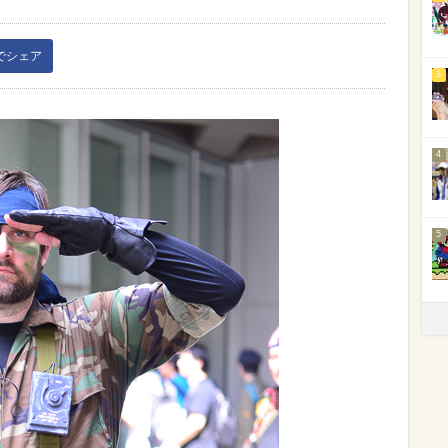
kでシェア
3
4
5