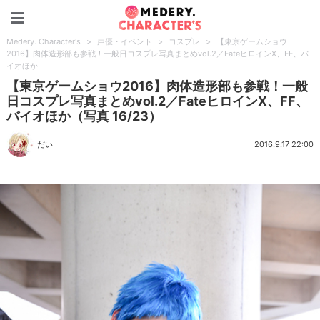
Medery. Character's
Medery. Character's
>
声優・イベント
>
コスプレ
>
【東京ゲームショウ
2016】肉体造形部も参戦！一般日コスプレ写真まとめvol.2／FateヒロインX、FF、バ
イオほか
【東京ゲームショウ2016】肉体造形部も参戦！一般
日コスプレ写真まとめvol.2／FateヒロインX、FF、
バイオほか（写真 16/23）
だい
2016.9.17 22:00