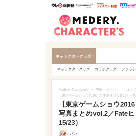
ウレぴあ総研
ハピママ*
ウレぴあ
Meder
キャラクターグッズ
キャラクターグッズ
コラボグッズ
ファッシ
>
>
Medery. Character's
声優・イベント
コスプ
【東京ゲームショウ2016】肉体造形部も参戦！一般日
【東京ゲームショウ201
写真まとめvol.2／Fa
15/23）
だい