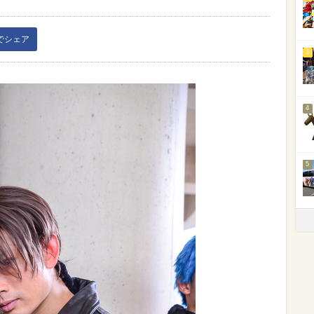
kでシェア
3
4
5