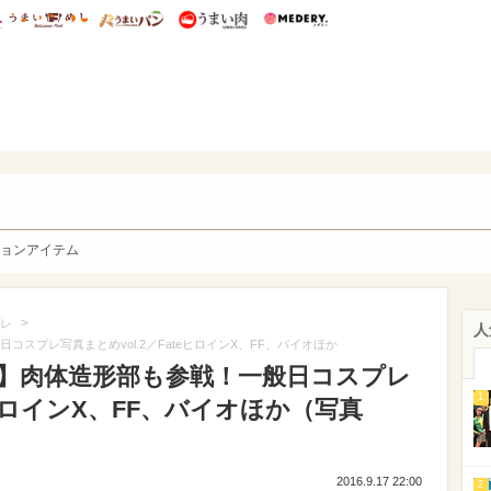
総研 ディズニー特集
mimot.
うまいめし
うまいパン
うまい肉
Medery.
y. Character's
ョンアイテム
>
レ
人
コスプレ写真まとめvol.2／FateヒロインX、FF、バイオほか
6】肉体造形部も参戦！一般日コスプレ
1
teヒロインX、FF、バイオほか（写真
2016.9.17 22:00
2