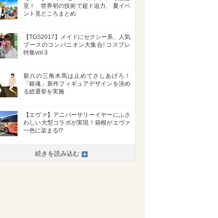
至！ 世界初の技術で超ド迫力、 夏イベ
ント見どころまとめ
【TGS2017】メイドにセクシー系、人気
ブースのコンパニオン大集合! コスプレ
特集vol.3
新八の三角木馬は止めてさしあげろ！
「銀魂」新作フィギュアデザインを決め
る総選挙を実施
【エヴァ】アニバーサリーイヤーにふさ
わしい大型コラボが実現！箱根がエヴァ
一色に染まる!?
続きを読み込む