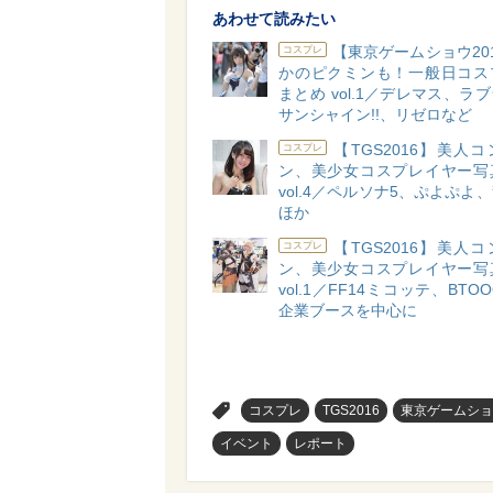
あわせて読みたい
【東京ゲームショウ20
コスプレ
かのピクミンも！一般日コス
まとめ vol.1／デレマス、ラ
サンシャイン!!、リゼロなど
【TGS2016】美人
コスプレ
ン、美少女コスプレイヤー写
vol.4／ペルソナ5、ぷよぷよ
ほか
【TGS2016】美人
コスプレ
ン、美少女コスプレイヤー写
vol.1／FF14ミコッテ、BTO
企業ブースを中心に
>
コスプレ
TGS2016
東京ゲームショ
イベント
レポート