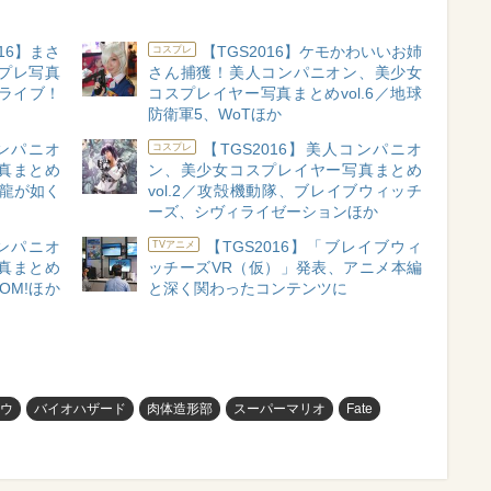
16】まさ
【TGS2016】ケモかわいいお姉
コスプレ
プレ写真
さん捕獲！美人コンパニオン、美少女
ブライブ！
コスプレイヤー写真まとめvol.6／地球
防衛軍5、WoTほか
コンパニオ
【TGS2016】美人コンパニオ
コスプレ
真まとめ
ン、美少女コスプレイヤー写真まとめ
、龍が如く
vol.2／攻殻機動隊、ブレイブウィッチ
ーズ、シヴィライゼーションほか
コンパニオ
【TGS2016】「ブレイブウィ
TVアニメ
真まとめ
ッチーズVR（仮）」発表、アニメ本編
OOM!ほか
と深く関わったコンテンツに
ウ
バイオハザード
肉体造形部
スーパーマリオ
Fate