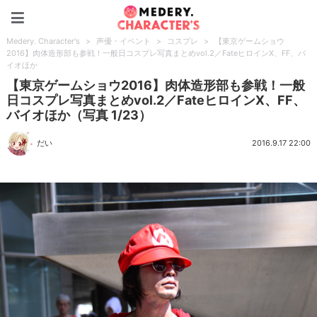
Medery. Character's
Medery. Character's
>
声優・イベント
>
コスプレ
>
【東京ゲームショウ
2016】肉体造形部も参戦！一般日コスプレ写真まとめvol.2／FateヒロインX、FF、バ
イオほか
【東京ゲームショウ2016】肉体造形部も参戦！一般
日コスプレ写真まとめvol.2／FateヒロインX、FF、
バイオほか（写真 1/23）
だい
2016.9.17 22:00