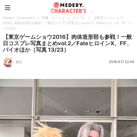
Medery. Character's
Medery. Character's
>
声優・イベント
>
コスプレ
>
【東京ゲームショウ
2016】肉体造形部も参戦！一般日コスプレ写真まとめvol.2／FateヒロインX、FF、バ
イオほか
【東京ゲームショウ2016】肉体造形部も参戦！一般
日コスプレ写真まとめvol.2／FateヒロインX、FF、
バイオほか（写真 13/23）
だい
2016.9.17 22:00