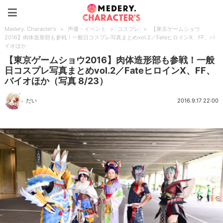
Medery. Character's
Medery. Character's
>
声優・イベント
>
コスプレ
>
【東京ゲームショウ
2016】肉体造形部も参戦！一般日コスプレ写真まとめvol.2／FateヒロインX、FF、バ
イオほか
【東京ゲームショウ2016】肉体造形部も参戦！一般
日コスプレ写真まとめvol.2／FateヒロインX、FF、
バイオほか（写真 8/23）
だい
2016.9.17 22:00