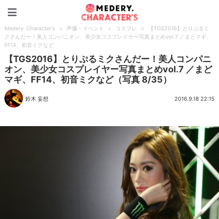
Medery. Character's
Medery. Character's
>
声優・イベント
>
コスプレ
>
【TGS2016】とりぷるミ
クさんだー！美人コンパニオン、美少女コスプレイヤー写真まとめvol.7 ／まどマギ、
FF14、初音ミクなど
【TGS2016】とりぷるミクさんだー！美人コンパニ
オン、美少女コスプレイヤー写真まとめvol.7 ／まど
マギ、FF14、初音ミクなど（写真 8/35）
鈴木 妄想
2016.9.18 22:15