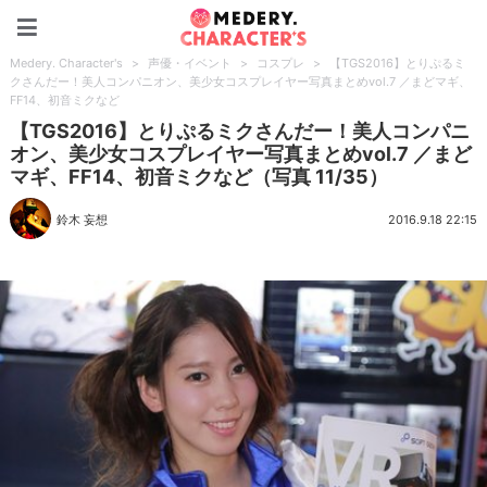
Medery. Character's
Medery. Character's
>
声優・イベント
>
コスプレ
>
【TGS2016】とりぷるミ
クさんだー！美人コンパニオン、美少女コスプレイヤー写真まとめvol.7 ／まどマギ、
FF14、初音ミクなど
【TGS2016】とりぷるミクさんだー！美人コンパニ
オン、美少女コスプレイヤー写真まとめvol.7 ／まど
マギ、FF14、初音ミクなど（写真 11/35）
鈴木 妄想
2016.9.18 22:15