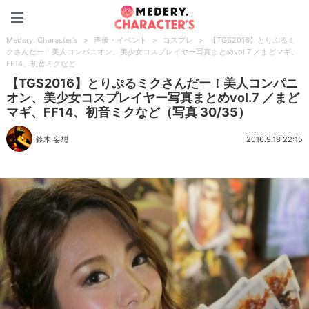
Medery. Character's
Medery. Character's
>
声優・イベント
>
コスプレ
>
【TGS2016】とりぷるミ
クさんだー！美人コンパニオン、美少女コスプレイヤー写真まとめvol.7 ／まどマギ、
FF14、初音ミクなど
【TGS2016】とりぷるミクさんだー！美人コンパニ
オン、美少女コスプレイヤー写真まとめvol.7 ／まど
マギ、FF14、初音ミクなど（写真 30/35）
鈴木 妄想
2016.9.18 22:15