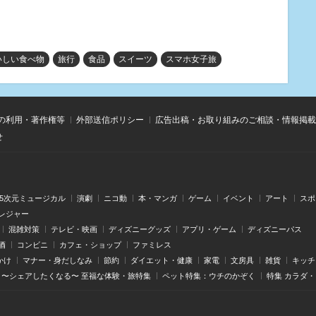
いしい食べ物
旅行
食品
スイーツ
スマホ女子旅
の利用・著作権等
外部送信ポリシー
広告出稿・お取り組みのご相談・情報掲載
せ
.5次元ミュージカル
演劇
ニコ動
本・マンガ
ゲーム
イベント
アート
スポ
レジャー
混雑対策
テレビ・映画
ディズニーグッズ
アプリ・ゲーム
ディズニーパス
酒
コンビニ
カフェ・ショップ
ファミレス
かけ
マナー・身だしなみ
節約
ダイエット・健康
家電
文房具
雑貨
キッチ
〜シェアしたくなる〜 至福な体験・旅特集
ペット特集：ウチのかぞく
特集 カラダ