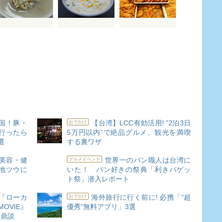
国！豚・
【台湾】LCC有効活用! ”2泊3日
おでかけ
行ったら
5万円以内”で絶品グルメ、観光を満喫
選
する裏ワザ
美容・健
世界一のパン職人は台湾に
グルメイベント
地ツウに
いた！ パン好きの祭典「利きバゲッ
ト祭」潜入レポート
?『ローカ
海外旅行に行く前に! 必携「“超
おでかけ
OVIE』
優秀”無料アプリ」3選
る鼎談