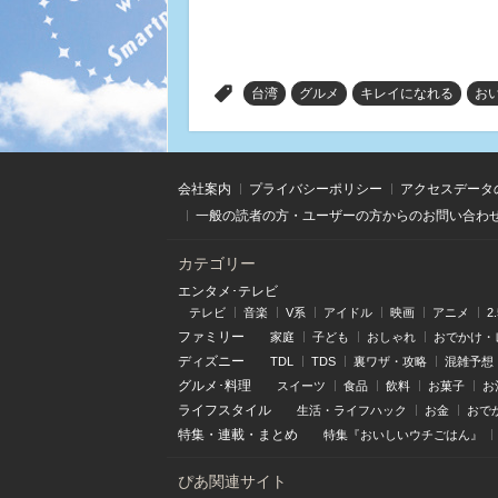
>
台湾
グルメ
キレイになれる
お
会社案内
プライバシーポリシー
アクセスデータ
一般の読者の方・ユーザーの方からのお問い合わ
カテゴリー
エンタメ･テレビ
テレビ
音楽
V系
アイドル
映画
アニメ
2
ファミリー
家庭
子ども
おしゃれ
おでかけ・
ディズニー
TDL
TDS
裏ワザ・攻略
混雑予想
グルメ･料理
スイーツ
食品
飲料
お菓子
お
ライフスタイル
生活・ライフハック
お金
おで
特集
・
連載
・
まとめ
特集『おいしいウチごはん』
ぴあ関連サイト