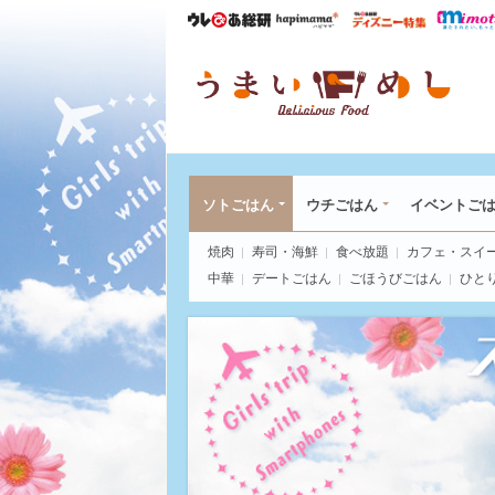
ウレぴあ総研
ハピママ*
ウレぴあ
うま
ソトごはん
ウチごはん
イベントご
焼肉
寿司・海鮮
食べ放題
カフェ・スイ
中華
デートごはん
ごほうびごはん
ひと