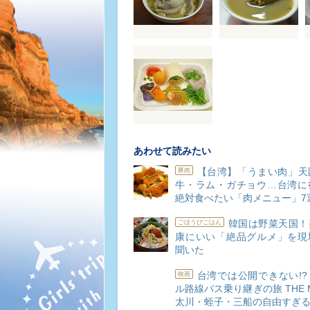
あわせて読みたい
【台湾】「うまい肉」天
豚肉
牛・ラム・ガチョウ…台湾に
絶対食べたい「肉メニュー」7
韓国は野菜天国！
ごほうびごはん
康にいい「絶品グルメ」を現
聞いた
台湾では公開できない!
映画
ル路線バス乗り継ぎの旅 THE M
太川・蛭子・三船の自由すぎ