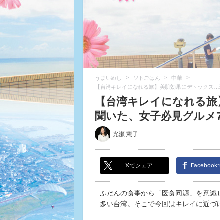
>
>
>
うまいめし
ソトごはん
中華
【台湾キレイになれる旅】美肌効果にデトックス…
【台湾キレイになれる旅
聞いた、女子必見グルメ7選
光瀬 憲子
Xでシェア
Faceboo
ふだんの食事から「医食同源」を意識
多い台湾。そこで今回はキレイに近づ