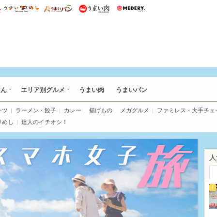
総研 ディズニー特集
mimot.
うまいめし
うまいパン
うまい肉
Medery.
いめし
はん
エリア別グルメ
うまい肉
うまいパン
ーツ
ラーメン・餃子
カレー
揚げもの
メガグルメ
ファミレス・大手チェ
りめし
達人のイチオシ！
人
1