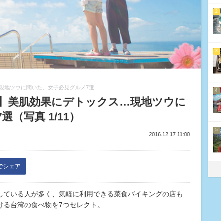
2
3
現地ツウに聞いた、女子必見グルメ7選
4
】美肌効果にデトックス…現地ツウに
（写真 1/11）
5
2016.12.17 11:00
kでシェア
している人が多く、気軽に利用できる菜食バイキングの店も
ける台湾の食べ物を7つセレクト。