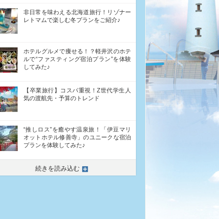
非日常を味わえる北海道旅行！リゾナー
レトマムで楽しむ冬プランをご紹介♪
ホテルグルメで痩せる！？軽井沢のホテ
ルで“ファスティング宿泊プラン”を体験
してみた♪
【卒業旅行】コスパ重視！Z世代学生人
気の渡航先・予算のトレンド
“推しロス”を癒やす温泉旅！「伊豆マリ
オットホテル修善寺」のユニークな宿泊
プランを体験してみた♪
続きを読み込む