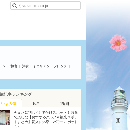
ーン
和食
洋食・イタリアン・フレンチ
気記事ランキング
いま人気
昨日
1週間
今まさに“熱い”おでかけスポット！熱海
で楽しむ【おすすめグルメ＆観光スポッ
トまとめ】花火に温泉、パワースポット
も♪