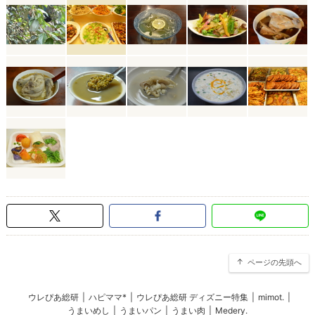
ページの先頭へ
ウレぴあ総研
|
ハピママ*
|
ウレぴあ総研 ディズニー特集
|
mimot.
|
うまいめし
|
うまいパン
|
うまい肉
|
Medery.