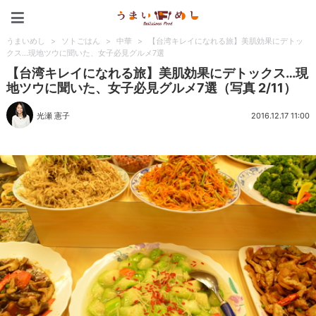
うまいめし
うまいめし
>
ソトごはん
>
中華
>
【台湾キレイになれる旅】美肌効果にデトッ
クス…現地ツウに聞いた、女子必見グルメ7選
【台湾キレイになれる旅】美肌効果にデトックス…現
地ツウに聞いた、女子必見グルメ7選（写真 2/11）
光瀬 憲子
2016.12.17 11:00