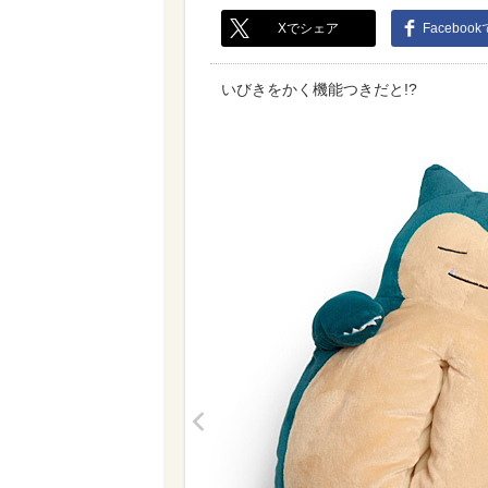
Xでシェア
Faceboo
いびきをかく機能つきだと!?
<