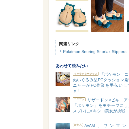
関連リンク
Pokémon Snoring Snorlax Slippers
あわせて読みたい
「ポケモン」ニ
キャラクターグッズ
ぬいぐるみ型PCクッション発
ニャーがPC作業を手伝いし
ャ！
リザードン×ビキニア
コスプレ
「ポケモン」をモチーフにし
スプレにメキシコ美女が挑戦
AVAM、ワンマ
新商品