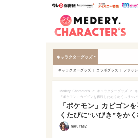
ウレぴあ総研
ハピママ*
ウレぴあ
Meder
キャラクターグッズ
キャラクターグッズ
コラボグッズ
ファッシ
>
>
Medery. Character's
キャラクターグッズ
キ
「ポケモン」カビゴンを再現したぬくぬくスリッパ
「ポケモン」カビゴンを
くたびに“いびき”をかく機
haruYasy.