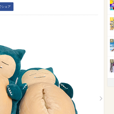
kでシェア
3
4
5