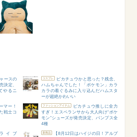
ャースの
ピカチュウかと思った？残念、
コスプレ
売決定、
ハムちゃんでした！「ポケモン」カラ
てやるニ
カラの着ぐるみに入り込んだハムスタ
ーが超絶かわいい
ーマー！
ピカチュウ推しに全力
ファッションアイテム
た戦士コ
すぎ！エスペランサから大人向け“ポケ
モン”シューズが発売決定、パンプス全
4種
ンライブ
【8月12日はハイジの日！アルプ
新商品