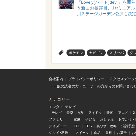
『Lovely(ハート)devil』を
＆新曲お披露目、1stミニア
川ステージガーデン公演も決
>
ポケモン
カビゴン
スリッパ
グ
会社案内
プライバシーポリシー
アクセスデータ
一般の読者の方・ユーザーの方からのお問い合わ
カテゴリー
エンタメ･テレビ
テレビ
音楽
V系
アイドル
映画
アニメ
2
ファミリー
家庭
子ども
おしゃれ
おでかけ・
ディズニー
TDL
TDS
裏ワザ・攻略
混雑予想
グルメ･料理
スイーツ
食品
飲料
お菓子
お