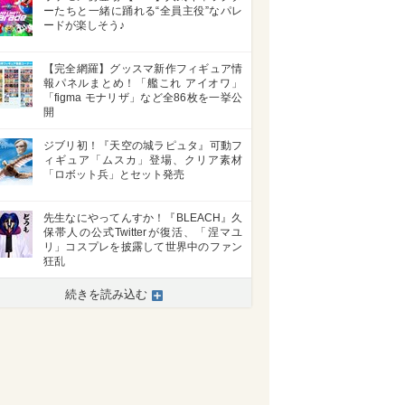
ーたちと一緒に踊れる“全員主役”なパレ
ードが楽しそう♪
【完全網羅】グッスマ新作フィギュア情
報パネルまとめ！「艦これ アイオワ」
「figma モナリザ」など全86枚を一挙公
開
ジブリ初！『天空の城ラピュタ』可動フ
ィギュア「ムスカ」登場、クリア素材
「ロボット兵」とセット発売
先生なにやってんすか！『BLEACH』久
保帯人の公式Twitterが復活、「涅マユ
リ」コスプレを披露して世界中のファン
狂乱
続きを読み込む
>