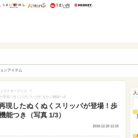
総研 ディズニー特集
mimot.
うまいめし
うまいパン
うまい肉
Medery.
y. Character's
ョンアイテム
>
ャラクターグッズ
人
が登場！歩くたびに“いびき”をかく機能つき
再現したぬくぬくスリッパが登場！歩
1
能つき（写真 1/3）
2016.12.20 12:15
2