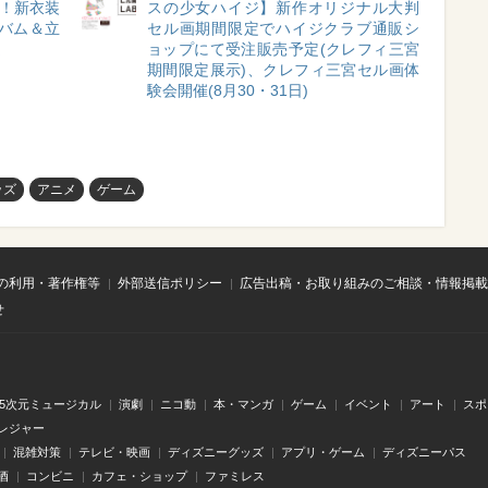
開催！新衣装
スの少女ハイジ】新作オリジナル大判
ルバム＆立
セル画期間限定でハイジクラブ通販シ
定
ョップにて受注販売予定(クレフィ三宮
期間限定展示)、クレフィ三宮セル画体
験会開催(8月30・31日)
ッズ
アニメ
ゲーム
の利用・著作権等
外部送信ポリシー
広告出稿・お取り組みのご相談・情報掲載
せ
.5次元ミュージカル
演劇
ニコ動
本・マンガ
ゲーム
イベント
アート
スポ
レジャー
混雑対策
テレビ・映画
ディズニーグッズ
アプリ・ゲーム
ディズニーパス
酒
コンビニ
カフェ・ショップ
ファミレス