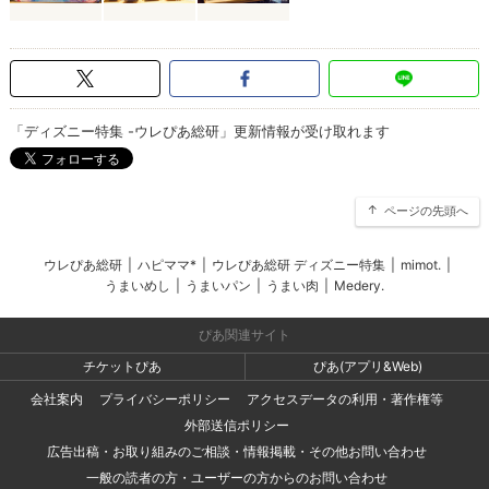
「ディズニー特集 -ウレぴあ総研」更新情報が受け取れます
ページの先頭へ
ウレぴあ総研
|
ハピママ*
|
ウレぴあ総研 ディズニー特集
|
mimot.
|
うまいめし
|
うまいパン
|
うまい肉
|
Medery.
ぴあ関連サイト
チケットぴあ
ぴあ(アプリ&Web)
会社案内
プライバシーポリシー
アクセスデータの利用・著作権等
外部送信ポリシー
広告出稿・お取り組みのご相談・情報掲載・その他お問い合わせ
一般の読者の方・ユーザーの方からのお問い合わせ