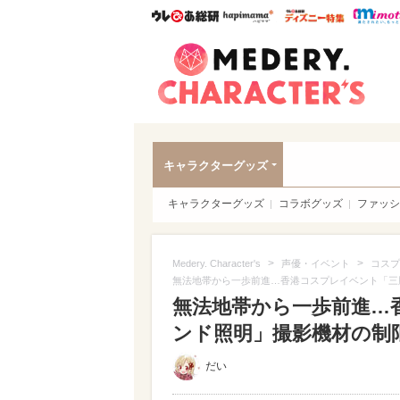
ウレぴあ総研
ハピママ*
ウレぴあ
Meder
キャラクターグッズ
キャラクターグッズ
コラボグッズ
ファッシ
>
>
Medery. Character's
声優・イベント
コスプ
無法地帯から一歩前進…香港コスプレイベント「三
無法地帯から一歩前進…
ンド照明」撮影機材の制限
だい