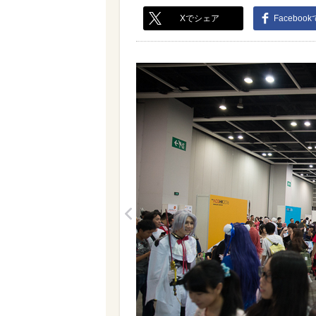
Xでシェア
Faceboo
<