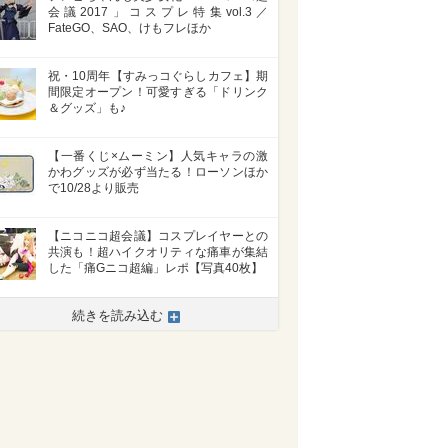
会議2017」コスプレ特集vol.3／
FateGO、SAO、けもフレほか
祝・10周年【すみっコぐらしカフェ】期
間限定オープン！可愛すぎる「ドリンク
＆グッズ」も♪
【一番くじ×ムーミン】人気キャラの激
かわグッズが必ず当たる！ローソンほか
で10/28より販売
【ニコニコ超会議】コスプレイヤーとの
共演も！超ハイクオリティな痛車が集結
した「痛Gニコ超編」レポ【写真40枚】
>
続きを読み込む