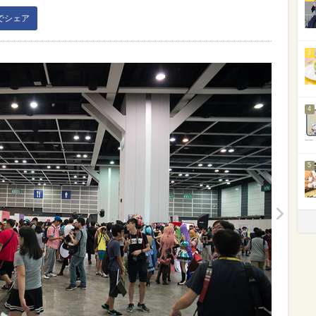
kでシェア
3
4
5