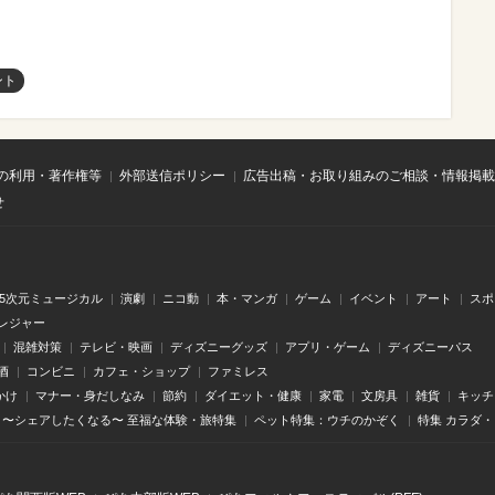
ント
の利用・著作権等
外部送信ポリシー
広告出稿・お取り組みのご相談・情報掲載
せ
.5次元ミュージカル
演劇
ニコ動
本・マンガ
ゲーム
イベント
アート
スポ
レジャー
混雑対策
テレビ・映画
ディズニーグッズ
アプリ・ゲーム
ディズニーパス
酒
コンビニ
カフェ・ショップ
ファミレス
かけ
マナー・身だしなみ
節約
ダイエット・健康
家電
文房具
雑貨
キッチ
〜シェアしたくなる〜 至福な体験・旅特集
ペット特集：ウチのかぞく
特集 カラダ