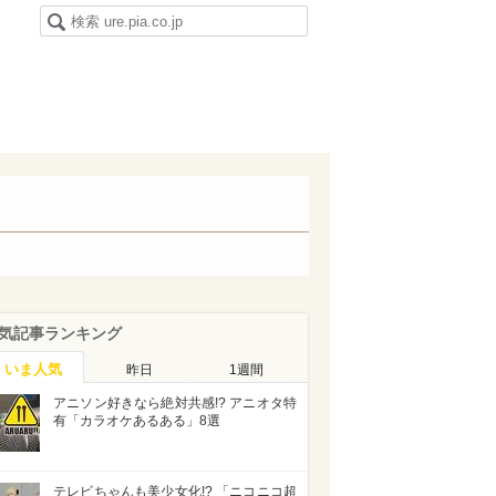
気記事ランキング
いま人気
昨日
1週間
アニソン好きなら絶対共感!? アニオタ特
有「カラオケあるある」8選
テレビちゃんも美少女化!? 「ニコニコ超