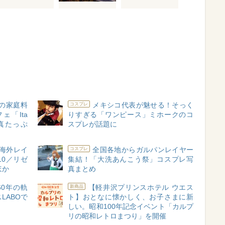
”の家庭料
メキシコ代表が魅せる！そっく
コスプレ
ェ「Ita
りすぎる「ワンピース」ミホークのコ
真たっぷ
スプレが話題に
海外レイ
全国各地からガルパンレイヤー
コスプレ
10／リゼ
集結！「大洗あんこう祭」コスプレ写
ほか
真まとめ
0年の軌
【軽井沢プリンスホテル ウエス
新商品
LABOで
ト】おとなに懐かしく、お子さまに新
しい。昭和100年記念イベント「カルプ
リの昭和レトロまつり」を開催