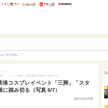
総研 ディズニー特集
mimot.
うまいめし
うまいパン
うまい肉
Medery.
y. Character's
ョンアイテム
>
レ
人
脚」「スタンド照明」撮影機材の制限に踏み切る
香港コスプレイベント「三脚」「スタ
1
に踏み切る（写真 6/7）
2017.2.13 17:45
2