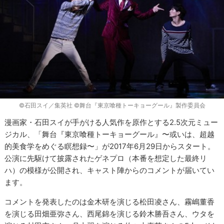
©石田スイ／集英社 ©舞台『東京喰種トーキョーグール』製作委員会
漫画家・石田スイが手がける人気作を原作とする2.5次元ミュー
ジカル、「舞台『東京喰種トーキョーグール』〜或いは、超越
的美食学をめぐる瞑想録〜」が2017年6月29日からスタート。
公演に先駆けて披露されたゲネプロ（本番を想定した最終リ
ハ）の模様が公開され、キャスト陣からのコメントが届いてい
ます。
コメントを発表したのは金木研を演じる松田凌さん、霧嶋董香
を演じる田畑亜弥さん、西尾錦を演じる鈴木勝吾さん、ウタを