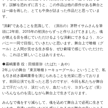
す。誤解を恐れずに言うと、この作品は他の原作がある舞台と
は一線を画した、とても中身が詰まった作品だと思っていま
す。
“演劇”であることを意識して、（演出の）茅野イサムさんを筆
頭に2年前、2015年の初演からずっと作り上げてきました。魂
が燃える音を感じていただけるような演劇にできるよう、カン
パニー一同で目指していきたいと思います。舞台上で喰種（グ
ール）と人間が見せる生き様を、ぜひ劇場で感じていただけた
ら、これほど嬉しいことはありません。
●霧嶋董香 役：田畑亜弥（たばた・あや）
2年ぶりの舞台『東京喰種トーキョーグール』ということで、私
も引き続き霧嶋董香を演じられることを光栄に思っておりま
す。前回公演でも言ったと思うのですが、今回も私たちが舞台
上で汗だったり、涙だったり、血だったり、ヨダレなど（笑）
いろんなものを流しながら舞台上で生きております。
みんなで魂をすり減らして、魂を込めて舞台上で必死に生きて