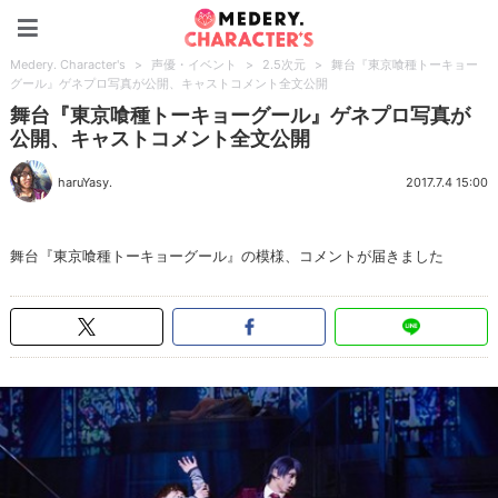
Medery. Character's
Medery. Character's
>
声優・イベント
>
2.5次元
>
舞台『東京喰種トーキョー
グール』ゲネプロ写真が公開、キャストコメント全文公開
舞台『東京喰種トーキョーグール』ゲネプロ写真が
公開、キャストコメント全文公開
haruYasy.
2017.7.4 15:00
舞台『東京喰種トーキョーグール』の模様、コメントが届きました