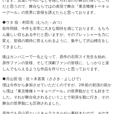
います。息遣いや匂いなどを感じられるのが舞台の良いところ
だと思うので、舞台ならではの表現で舞台『東京喰種トーキョ
ーグール』の世界に皆様を誘えたらと思っております。
●ウタ 役：村田充（むらた・みつ）
前作同様、今作も非常に大きな期待を感じております。もちろ
ん厳しい目もある中だと思いますが、そのプレッシャーを力に
変え、皆様の期待に答えられるように、集中して沢山稽古をし
てきました。
後はカンパニーで一丸となって、原作の石田スイ先生を始め、
原作ファンの皆様、そして演劇ファンの皆様に、しっかりと楽
しんでもらえるような作品を作りたいと思っております。
●月山習 役：佐々木喜英（ささき・よしひで）
僕は今作から参加させていただくのですが、2年前の初演の前か
ら僕は『東京喰種トーキョーグール』の世界観がとても好きで
した。それが舞台化されるということで初演を観に行き、その
舞台の世界観にも圧倒されました。
原作でも月山習というキャラクターが一番好きなので、その大