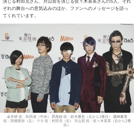
演じる村田充さん、月山習を演じる佐々木喜英さんの5人。それ
ぞれの舞台への意気込みのほか、ファンへのメッセージを語っ
てくれています。
金木研 役：松田凌（中央） 西尾錦 役：鈴木勝吾（左から2番目） 霧嶋董香
役：田畑亜弥（左） ウタ 役：村田充（右） 月山習 役：佐々木喜英（右から2番
目）