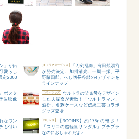
ン」が伝
「刀剣乱舞」有田焼湯呑
キャラクターグッズ
可愛らし
が発売決定、加州清光、一期一振、平
定2000
野藤四郎、へし切長谷部の4デザインを
ラインナップ
』ポスタ
ウルトラの父＆母をデザイン
コラボグッズ
予告映像
した夫婦盃が素敵！「ウルトラマン」
酒枡、名刺ケースなど伝統工芸コラボ
グッズ登場
れなワン
【3COINS】約175gの軽さ！
おしゃれ
チも付い
「スリコの超軽量サンダル」プチプラ
】
なのにおしゃれだよ♪