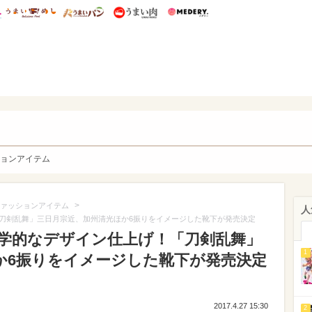
総研 ディズニー特集
mimot.
うまいめし
うまいパン
うまい肉
Medery.
y. Character's
ョンアイテム
>
ァッションアイテム
人
刀剣乱舞」三日月宗近、加州清光ほか6振りをイメージした靴下が発売決定
学的なデザイン仕上げ！「刀剣乱舞」
1
か6振りをイメージした靴下が発売決定
2017.4.27 15:30
2