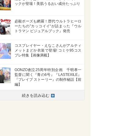
ックが登場！美肌うるおい成分たっぷり
必殺ポーズも網羅！歴代ウルトラヒーロ
ーたちの”カッコイイ“が詰まった『ウル
トラマン ビジュアルブック』発売
コスプレイヤー・えなこさんがアルティ
メットまどか衣装で登場! コミケ95コス
プレ特集【画像満載】
GONZO創立25周年特別企画 千明孝一
監督に聞く『青の6号』『LASTEXILE』
『ブレイブ ストーリー』の制作秘話【前
編】
続きを読み込む
>