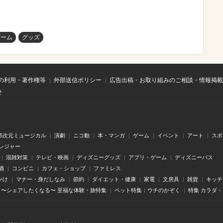
ゲーム
グッズ
の利用・著作権等
外部送信ポリシー
広告出稿・お取り組みのご相談・情報掲載
せ
.5次元ミュージカル
演劇
ニコ動
本・マンガ
ゲーム
イベント
アート
スポ
レジャー
混雑対策
テレビ・映画
ディズニーグッズ
アプリ・ゲーム
ディズニーパス
酒
コンビニ
カフェ・ショップ
ファミレス
かけ
マナー・身だしなみ
節約
ダイエット・健康
家電
文房具
雑貨
キッチ
〜シェアしたくなる〜 至福な体験・旅特集
ペット特集：ウチのかぞく
特集 カラダ