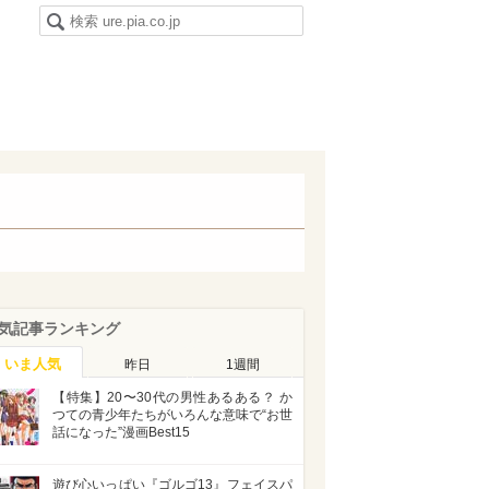
気記事ランキング
いま人気
昨日
1週間
【特集】20〜30代の男性あるある？ か
つての青少年たちがいろんな意味で“お世
話になった”漫画Best15
遊び心いっぱい『ゴルゴ13』フェイスパ