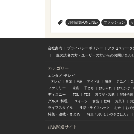
>
刀剣乱舞-ONLINE-
ファッション
会社案内
プライバシーポリシー
アクセスデータ
一般の読者の方・ユーザーの方からのお問い合わ
カテゴリー
エンタメ･テレビ
テレビ
音楽
V系
アイドル
映画
アニメ
2
ファミリー
家庭
子ども
おしゃれ
おでかけ・
ディズニー
TDL
TDS
裏ワザ・攻略
混雑予想
グルメ･料理
スイーツ
食品
飲料
お菓子
お
ライフスタイル
生活・ライフハック
お金
おで
特集
・
連載
・
まとめ
特集『おいしいウチごはん』
ぴあ関連サイト