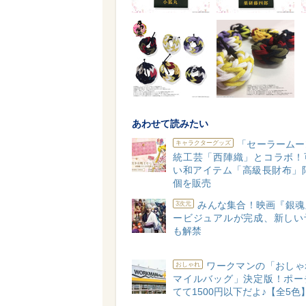
あわせて読みたい
「セーラームー
キャラクターグッズ
統工芸「西陣織」とコラボ！
い和アイテム「高級長財布」限
個を販売
みんな集合！映画『銀魂
3次元
ービジュアルが完成、新しい
も解禁
ワークマンの「おしゃ
おしゃれ
マイルバッグ」決定版！ポー
てて1500円以下だよ♪【全5色