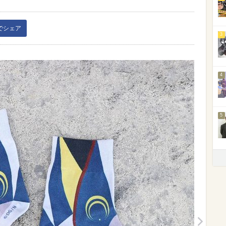
kでシェア
3
4
5