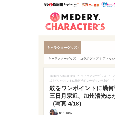
ウレぴあ総研
ハピママ*
ウレぴあ
Meder
キャラクターグッズ
キャラクターグッズ
コラボグッズ
ファッシ
>
>
Medery. Character's
キャラクターグッズ
フ
紋をワンポイントに幾何学的なデザイン仕上げ！「
紋をワンポイントに幾何
三日月宗近、加州清光ほ
（写真 4/18）
haruYasy.