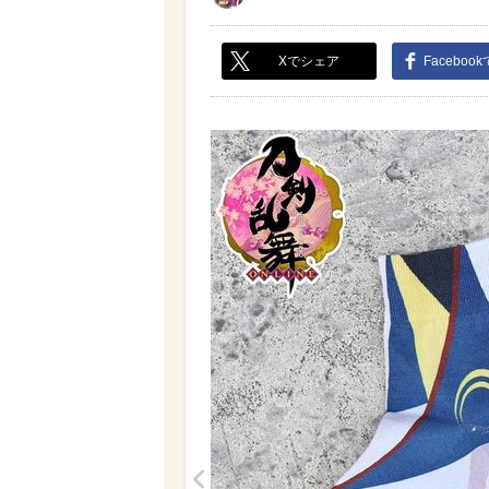
Xでシェア
Faceboo
<