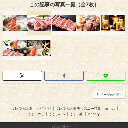
この記事の写真一覧（全7枚）
ページの先頭へ
ウレぴあ総研
|
ハピママ*
|
ウレぴあ総研 ディズニー特集
|
mimot.
|
うまいめし
|
うまいパン
|
うまい肉
|
Medery.
ぴあ関連サイト