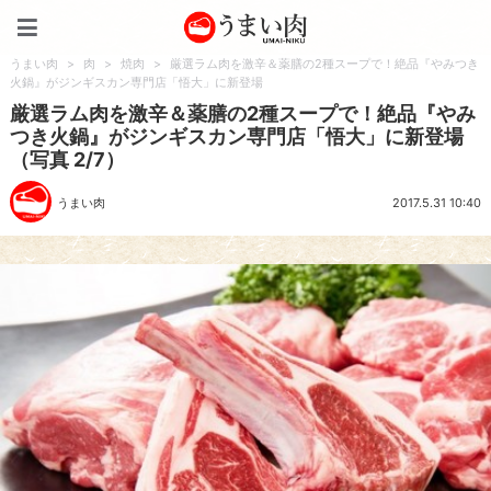
うまい肉
うまい肉
>
肉
>
焼肉
>
厳選ラム肉を激辛＆薬膳の2種スープで！絶品『やみつき
火鍋』がジンギスカン専門店「悟大」に新登場
厳選ラム肉を激辛＆薬膳の2種スープで！絶品『やみ
つき火鍋』がジンギスカン専門店「悟大」に新登場
（写真 2/7）
うまい肉
2017.5.31 10:40