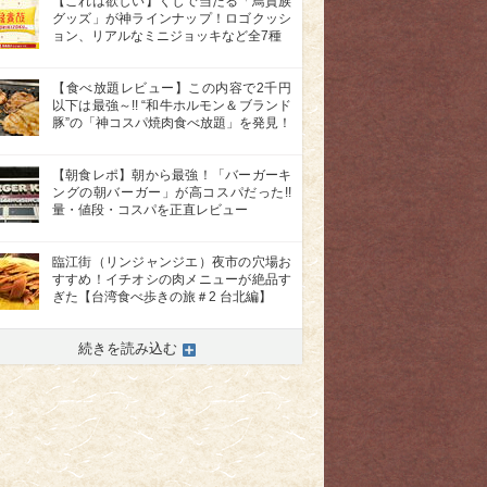
【これは欲しい】くじで当たる「鳥貴族
グッズ」が神ラインナップ！ロゴクッシ
ョン、リアルなミニジョッキなど全7種
【食べ放題レビュー】この内容で2千円
以下は最強～!! “和牛ホルモン＆ブランド
豚”の「神コスパ焼肉食べ放題」を発見！
【朝食レポ】朝から最強！「バーガーキ
ングの朝バーガー」が高コスパだった!!
量・値段・コスパを正直レビュー
臨江街（リンジャンジエ）夜市の穴場お
すすめ！イチオシの肉メニューが絶品す
ぎた【台湾食べ歩きの旅＃2 台北編】
>
続きを読み込む