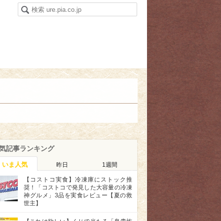
気記事ランキング
いま人気
昨日
1週間
【コストコ実食】冷凍庫にストック推
奨！「コストコで発見した大容量の冷凍
神グルメ」3品を実食レビュー【夏の救
世主】