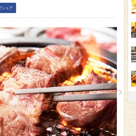
kでシェア
3
4
5