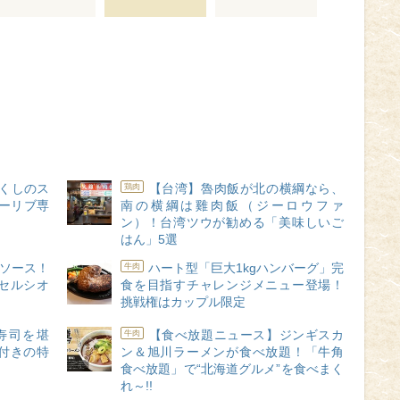
づくしのス
【台湾】魯肉飯が北の横綱なら、
鶏肉
ーリブ専
南の横綱は雞肉飯（ジーロウファ
ン）！台湾ツウが勧める「美味しいご
はん」5選
辛ソース！
ハート型「巨大1kgハンバーグ」完
牛肉
セルシオ
食を目指すチャレンジメニュー登場！
挑戦権はカップル限定
寿司を堪
【食べ放題ニュース】ジンギスカ
牛肉
付きの特
ン＆旭川ラーメンが食べ放題！「牛角
食べ放題」で“北海道グルメ”を食べまく
れ～!!