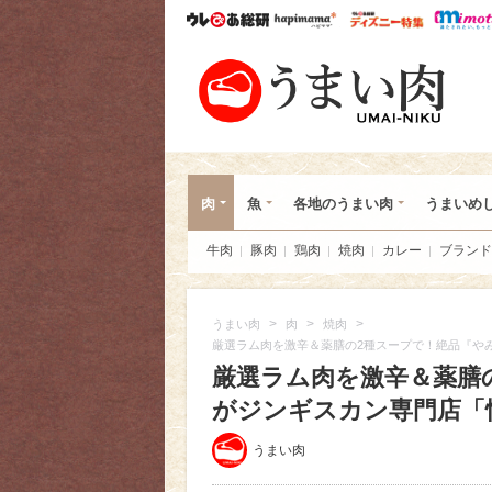
ウレぴあ総研
ハピママ*
ウレぴあ
うま
肉
魚
各地のうまい肉
うまいめ
牛肉
豚肉
鶏肉
焼肉
カレー
ブランド
>
>
>
うまい肉
肉
焼肉
厳選ラム肉を激辛＆薬膳の2種スープで！絶品『や
厳選ラム肉を激辛＆薬膳
がジンギスカン専門店「悟
うまい肉