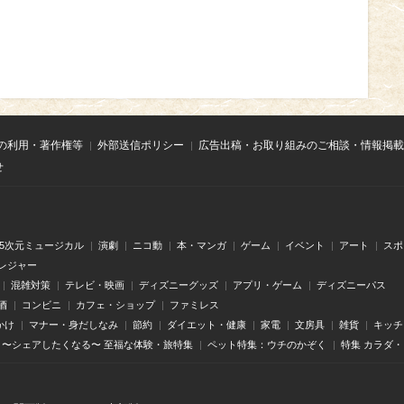
の利用・著作権等
外部送信ポリシー
広告出稿・お取り組みのご相談・情報掲載
せ
.5次元ミュージカル
演劇
ニコ動
本・マンガ
ゲーム
イベント
アート
スポ
レジャー
混雑対策
テレビ・映画
ディズニーグッズ
アプリ・ゲーム
ディズニーパス
酒
コンビニ
カフェ・ショップ
ファミレス
かけ
マナー・身だしなみ
節約
ダイエット・健康
家電
文房具
雑貨
キッチ
〜シェアしたくなる〜 至福な体験・旅特集
ペット特集：ウチのかぞく
特集 カラダ