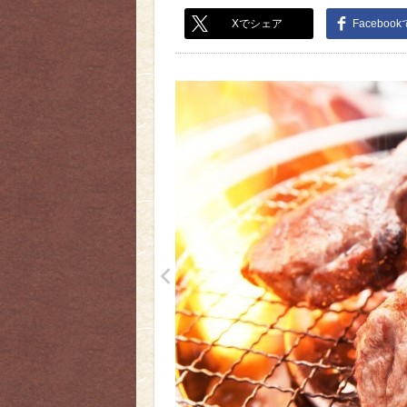
Xでシェア
Faceboo
<