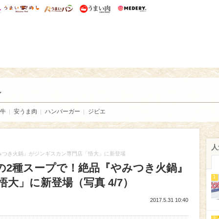
総研 ディズニー特集
mimot.
うまいめし
うまいパン
うまい肉
Medery.
い肉
し
牛
安うま肉
ハンバーガー
ジビエ
人
みつき火鍋』がジンギスカン専門店「悟大」に新登場
の2種スープで！絶品『やみつき火鍋』
1
大」に新登場（写真 4/7）
2017.5.31 10:40
2