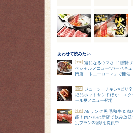
あわせて読みたい
癖になるウマさ！“燻製
牛肉
ペシャルメニュー”バーベキュ
門店 「トニーローマ」で開催
ジューシーチキン×ピリ
鶏肉
絶品ホットサンドほか、エク
ール夏メニュー登場
A5ランク黒毛和牛＆肉
牛肉
能！肉バルの新店で飲み放題
別プラン2種類を提供中