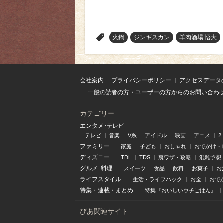
>
火鍋
ジンギスカン
羊肉酒場 悟大
会社案内
プライバシーポリシー
アクセスデータ
一般の読者の方・ユーザーの方からのお問い合わ
カテゴリー
エンタメ･テレビ
テレビ
音楽
V系
アイドル
映画
アニメ
2
ファミリー
家庭
子ども
おしゃれ
おでかけ・
ディズニー
TDL
TDS
裏ワザ・攻略
混雑予想
グルメ･料理
スイーツ
食品
飲料
お菓子
お
ライフスタイル
生活・ライフハック
お金
おで
特集
・
連載
・
まとめ
特集『おいしいウチごはん』
ぴあ関連サイト