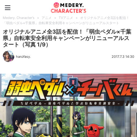
Medery. Character's
Medery. Character's
>
アニメ
>
TVアニメ
>
オリジナルアニメ全3話を配信！
「弱虫ペダル×千葉県」自転車安全利用キャンペーンがリニューアルスタート
オリジナルアニメ全3話を配信！「弱虫ペダル×千葉
県」自転車安全利用キャンペーンがリニューアルス
タート（写真 1/9）
haruYasy.
2017.7.3 14:30