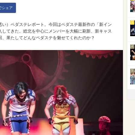
kでシェア
3
悪い）ペダステレポート。今回はペダステ最新作の「新イン
入してきた。総北を中心にメンバーを大幅に刷新、新キャス
回、果たしてどんなペダステを魅せてくれたのか？
4
5