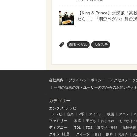
【King & Prince】永瀬廉「
たら…」『弱虫ペダル』舞台
>
弱虫ペダル
ペダステ
会社案内
プライバシーポリシー
アクセスデータ
一般の読者の方・ユーザーの方からのお問い合わ
カテゴリー
エンタメ･テレビ
テレビ
音楽
V系
アイドル
映画
アニメ
2
ファミリー
家庭
子ども
おしゃれ
おでかけ・
ディズニー
TDL
TDS
裏ワザ・攻略
混雑予想
グルメ･料理
スイーツ
食品
飲料
お菓子
お