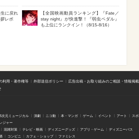
高校生に戻れ
【全国映画動員ランキング】『Fate／
挨拶レポ
stay night』が快進撃！『弱虫ペダル』
も上位にランクイン！（8/15-8/16）
の利用・著作権等
外部送信ポリシー
広告出稿・お取り組みのご相談・情報掲載
せ
.5次元ミュージカル
演劇
ニコ動
本・マンガ
ゲーム
イベント
アート
スポ
レジャー
混雑対策
テレビ・映画
ディズニーグッズ
アプリ・ゲーム
ディズニーパス
酒
コンビニ
カフェ・ショップ
ファミレス