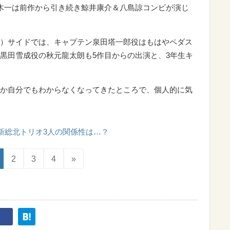
木一は前作から引き続き鯨井康介＆八島諒コンビが演じ
）サイドでは、キャプテン泉田塔一郎役はもはやペダス
黒田雪成役の秋元龍太朗も5作目からの出演と、3年生キ
か自分でもわからなくなってきたところで、個人的に気
新総北トリオ3人の関係性は…？
2
3
4
»