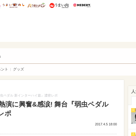
総研 ディズニー特集
mimot.
うまいめし
うまいパン
うまい肉
Medery.
ry.
s
ベント
グッズ
人
弱虫ペダル 新インターハイ篇』濃密レポ
演に興奮&感涙! 舞台『弱虫ペダル
1
レポ
2017.4.5 18:00
2