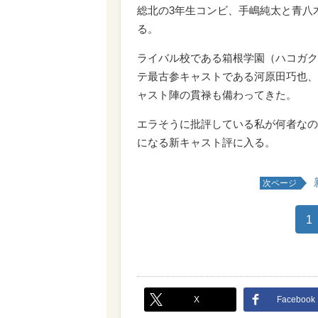
総北の3年生コンビ、手嶋純太と青八
る。
ライバル校である箱根学園（ハコガク
テ最古参キャストである河原田巧也、
ャスト陣の貫禄も備わってきた。
エラそうに批評している私が何者なの
になる新キャスト評に入る。
次ページ
1
X
Facebook