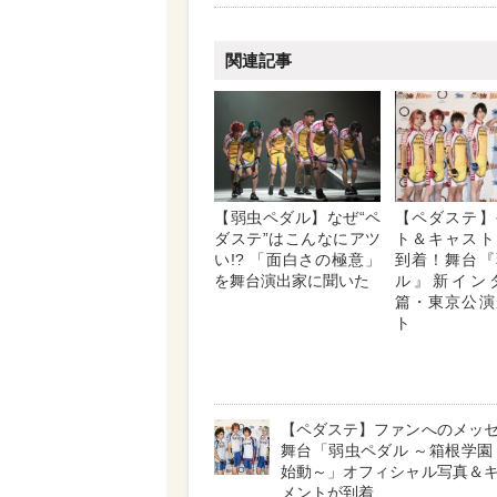
関連記事
【弱虫ペダル】なぜ“ペ
【ペダステ】
ダステ”はこんなにアツ
ト＆キャスト
い!? 「面白さの極意」
到着！舞台『
を舞台演出家に聞いた
ル』新イン
篇・東京公演
ト
【ペダステ】ファンへのメッ
舞台「弱虫ペダル ～箱根学園
始動～」オフィシャル写真＆
メントが到着