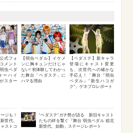
公式フォ
【弱虫ペダル】イケメ
【ペダステ】新キャラ
コメント
ンに胸キュンだけじゃ
登場にキャスト変更
弱虫ペダ
ない! 初体験してわかっ
も、次世代への確かな
ターハイ
た舞台「ペダステ」に
手応え！「舞台『弱虫
がスター
ハマる理由
ペダル』“新生ハコガ
ク”」ゲネプロレポート
セージも！
“ペダステ”ガチ勢が語る 新旧キャスト
 新世代、
たちの絆を繋ぐ『舞台 弱虫ペダル 総北
キャストコ
新世代、始動」ステージレポート