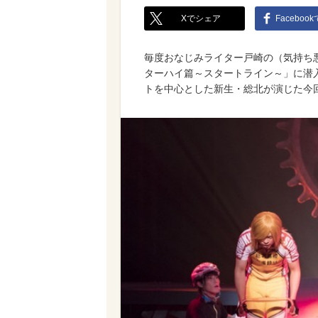
Xでシェア
Faceboo
毎度おなじみライター戸崎の（気持ち
ターハイ篇～スタートライン～」に潜
トを中心とした新生・総北が演じた今