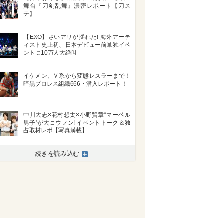
舞台『刀剣乱舞』濃密レポート【刀ス
テ】
【EXO】さいアリが揺れた! 海外アーテ
ィスト史上初、日本デビュー前単独イベ
ントに10万人大絶叫
イケメン、Ｖ系から変態レスラーまで！
暗黒プロレス組織666・潜入レポート！
中川大志×花村想太×小野賢章“マーベル
男子”が大コウフン! イベントトーク＆独
占取材レポ【写真満載】
続きを読み込む