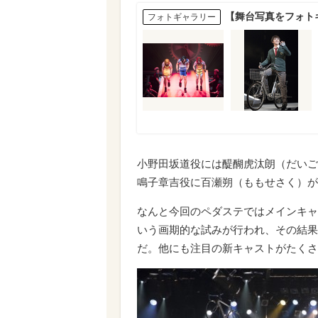
【舞台写真をフォト
フォトギャラリー
小野田坂道役には醍醐虎汰朗（だいご
鳴子章吉役に百瀬朔（ももせさく）が
なんと今回のペダステではメインキャ
いう画期的な試みが行われ、その結果
だ。他にも注目の新キャストがたくさ