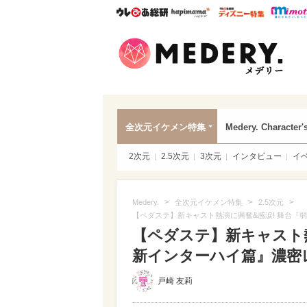
ウレぴあ総研
ハピママ*
ウレぴあ
Mede
全次元イケメン特集
Medery. Character'
2次元
2.5次元
3次元
インタビュー
イ
>
>
>
Medery.
全次元イケメン特集
2.5次元
【ペダステ】新キャスト熱演に興奮&感涙! 舞台『
【ペダステ】新キャスト熱
新インターハイ篇』濃密
戸崎 友莉