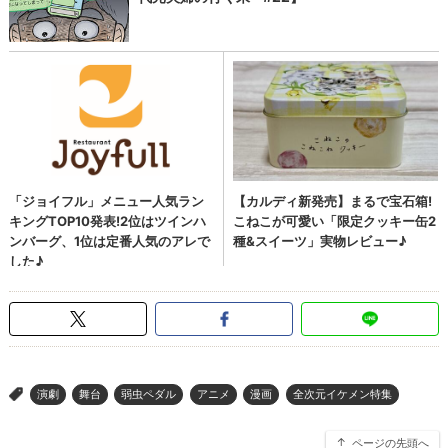
演劇
舞台
弱虫ペダル
アニメ
漫画
全次元イケメン特集
>
ページの先頭へ