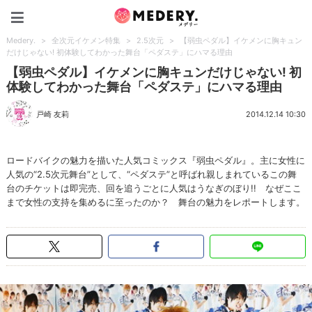
Medery.
Medery.
>
全次元イケメン特集
>
2.5次元
>
【弱虫ペダル】イケメンに胸キュン
だけじゃない! 初体験してわかった舞台「ペダステ」にハマる理由
【弱虫ペダル】イケメンに胸キュンだけじゃない! 初
体験してわかった舞台「ペダステ」にハマる理由
戸崎 友莉
2014.12.14 10:30
ロードバイクの魅力を描いた人気コミックス『弱虫ペダル』。主に女性に
人気の“2.5次元舞台”として、“ペダステ”と呼ばれ親しまれているこの舞
台のチケットは即完売、回を追うごとに人気はうなぎのぼり!! なぜここ
まで女性の支持を集めるに至ったのか？ 舞台の魅力をレポートします。