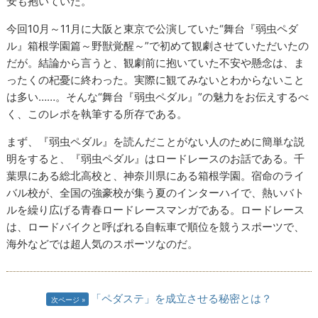
安も抱いていた。
今回10月～11月に大阪と東京で公演していた“舞台『弱虫ペダ
ル』箱根学園篇～野獣覚醒～”で初めて観劇させていただいたの
だが。結論から言うと、観劇前に抱いていた不安や懸念は、ま
ったくの杞憂に終わった。実際に観てみないとわからないこと
は多い……。そんな“舞台『弱虫ペダル』”の魅力をお伝えするべ
く、このレポを執筆する所存である。
まず、『弱虫ペダル』を読んだことがない人のために簡単な説
明をすると、『弱虫ペダル』はロードレースのお話である。千
葉県にある総北高校と、神奈川県にある箱根学園。宿命のライ
バル校が、全国の強豪校が集う夏のインターハイで、熱いバト
ルを繰り広げる青春ロードレースマンガである。ロードレース
は、ロードバイクと呼ばれる自転車で順位を競うスポーツで、
海外などでは超人気のスポーツなのだ。
「ペダステ」を成立させる秘密とは？
次ページ