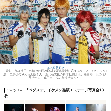
拡大画像表示
撮影：高橋妙子 終演後の囲み取材で写真撮影に応えるキャスト4名。左から
黒田雪成役の秋元龍太朗さん、荒北靖友役の鈴木拡樹さん、福富寿一役の滝川
英治さん、鳴子章吉役の鳥越裕貴さん。
「ペダステ」イケメン熱演！ステージ写真全13
ギャラリー
枚