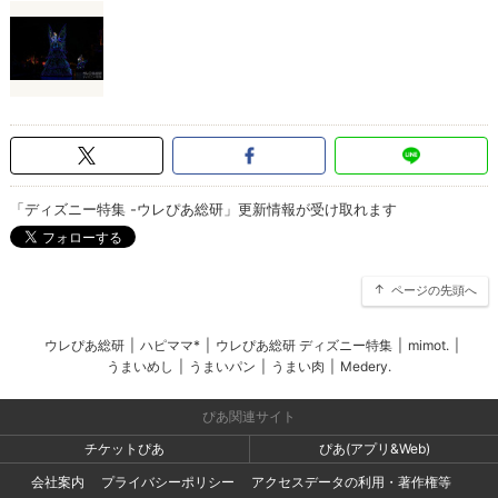
「ディズニー特集 -ウレぴあ総研」更新情報が受け取れます
ページの先頭へ
ウレぴあ総研
|
ハピママ*
|
ウレぴあ総研 ディズニー特集
|
mimot.
|
うまいめし
|
うまいパン
|
うまい肉
|
Medery.
ぴあ関連サイト
チケットぴあ
ぴあ(アプリ&Web)
会社案内
プライバシーポリシー
アクセスデータの利用・著作権等