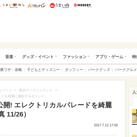
総研 ディズニー特集
mimot.
うまいめし
うまいパン
うまい肉
Medery.
ズニー特集 -ウレぴあ総研
音楽
グッズ・イベント
ファッション
アプリ・ゲーム
特
裏ワザ・攻略
子どもとディズニー
ダッフィー
パークグッズ
パークグルメ
>
>
リゾート
東京ディズニーランド
人
レードを綺麗に撮影するポイント
公開! エレクトリカルパレードを綺麗
1
11/26）
2017.7.12 17:00
2