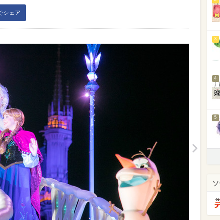
kでシェア
3
4
5
ソ