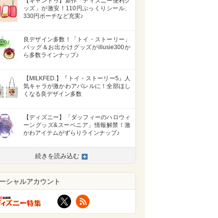
【キャンドゥ】新作「ディズニー便利グ
ッズ」が激安！110円ぷっくりシール、
330円ポーチなど充実♪
良デザイン多数！「トイ・ストーリー」
バッグ＆お出かけグッズがillusie300か
ら多数ラインナップ♪
【MILKFED.】『トイ・ストーリー5』人
気キャラが激かわアパレルに！全部ほし
くなる良デザイン多数
【ディズニー】「ダッフィーのハロウィ
ーングッズ&スーベニア」情報解禁！激
かわアイテムがずらりラインナップ♪
>
続きを読み込む
ーシャルアカウント
X
RSS