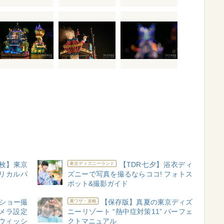
0枚】東京
【TDR七夕】浴衣ディ
東京ディズニーランド
リカルパ
ズニーで写真を撮るならココ! フォトス
ポット&撮影ガイド
ショー撮
【保存版】真夏の東京ディズ
裏ワザ・攻略
メラ設定
ニーリゾート “熱中症対策11” パーフェ
ウィッシ
クトマニュアル