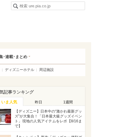
集･連載･まとめ
ディズニーホテル
周辺施設
気記事ランキング
いま人気
昨日
1週間
【ディズニー】日本中の“激かわ最新グッ
ズ”が大集合！「日本最大級グッズイベン
ト」現地の人気アイテムをレポ【8/16ま
で】