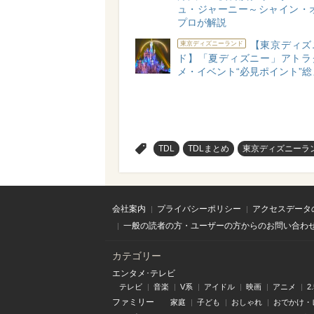
ュ・ジャーニー～シャイン・オ
プロが解説
【東京ディズ
東京ディズニーランド
ド】「夏ディズニー」アトラ
メ・イベント“必見ポイント”
>
TDL
TDLまとめ
東京ディズニーラ
会社案内
プライバシーポリシー
アクセスデータ
一般の読者の方・ユーザーの方からのお問い合わ
カテゴリー
エンタメ･テレビ
テレビ
音楽
V系
アイドル
映画
アニメ
2
ファミリー
家庭
子ども
おしゃれ
おでかけ・