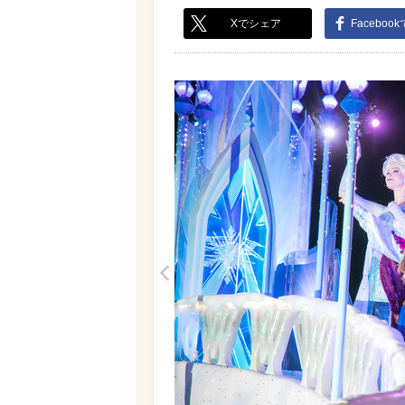
Xでシェア
Faceboo
<