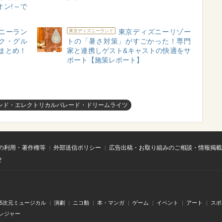
ン!～で
ニーラン
東京ディズニーリゾー
東京ディズニーランド
ク・グル
トの「暑さ対策」がすごかった！専門
総まとめ！
家と連携しゲスト&キャストの快適をサ
ポート【施策レポート】
ンド・エレクトリカルパレード・ドリームライツ
の利用・著作権等
外部送信ポリシー
広告出稿・お取り組みのご相談・情報掲載
せ
.5次元ミュージカル
演劇
ニコ動
本・マンガ
ゲーム
イベント
アート
スポ
レジャー