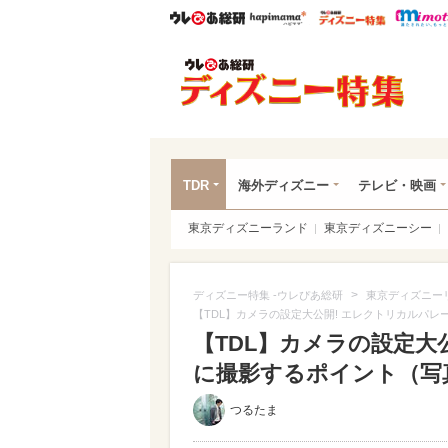
ウレぴあ総研
ハピママ*
ウレぴあ
ディ
TDR
海外ディズニー
テレビ・映画
東京ディズニーランド
東京ディズニーシー
>
ディズニー特集 -ウレぴあ総研
東京ディズニー
【TDL】カメラの設定大公開! エレクトリカルパ
【TDL】カメラの設定大
に撮影するポイント（写真 
つるたま